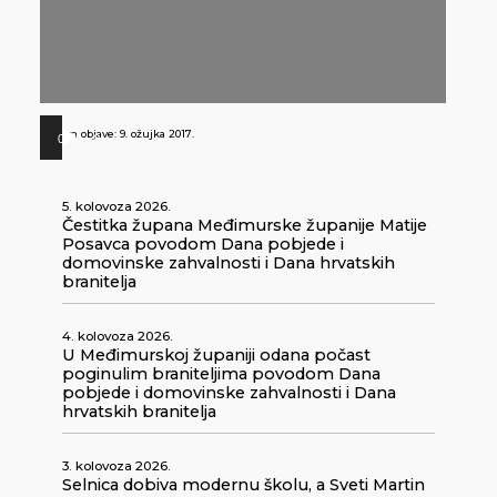
Datum objave:
9. ožujka 2017.
00:00
00:00
Reproduktor
audiozapisa
5. kolovoza 2026.
Čestitka župana Međimurske županije Matije
Posavca povodom Dana pobjede i
domovinske zahvalnosti i Dana hrvatskih
branitelja
4. kolovoza 2026.
U Međimurskoj županiji odana počast
poginulim braniteljima povodom Dana
pobjede i domovinske zahvalnosti i Dana
hrvatskih branitelja
3. kolovoza 2026.
Selnica dobiva modernu školu, a Sveti Martin