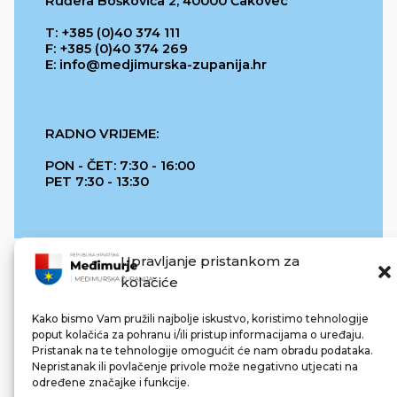
Ruđera Boškovića 2, 40000 Čakovec
T: +385 (0)40 374 111
F: +385 (0)40 374 269
E: info@medjimurska-zupanija.hr
RADNO VRIJEME:
PON - ČET: 7:30 - 16:00
PET 7:30 - 13:30
Upravljanje pristankom za
kolačiće
Kako bismo Vam pružili najbolje iskustvo, koristimo tehnologije
poput kolačića za pohranu i/ili pristup informacijama o uređaju.
Pristanak na te tehnologije omogućit će nam obradu podataka.
REPUBLIKA HRVATSKA
Nepristanak ili povlačenje privole može negativno utjecati na
određene značajke i funkcije.