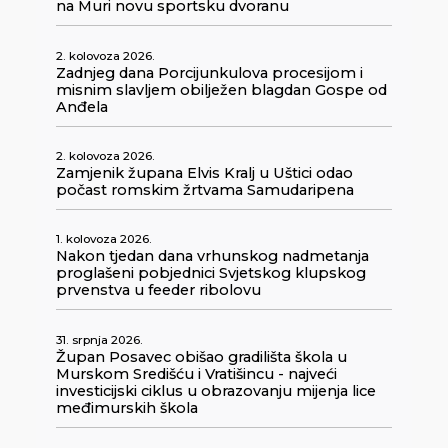
na Muri novu sportsku dvoranu
2. kolovoza 2026.
Zadnjeg dana Porcijunkulova procesijom i
misnim slavljem obilježen blagdan Gospe od
Anđela
2. kolovoza 2026.
Zamjenik župana Elvis Kralj u Uštici odao
počast romskim žrtvama Samudaripena
1. kolovoza 2026.
Nakon tjedan dana vrhunskog nadmetanja
proglašeni pobjednici Svjetskog klupskog
prvenstva u feeder ribolovu
31. srpnja 2026.
Župan Posavec obišao gradilišta škola u
Murskom Središću i Vratišincu - najveći
investicijski ciklus u obrazovanju mijenja lice
međimurskih škola