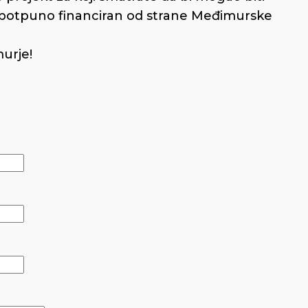
li potpuno financiran od strane Međimurske
urje!