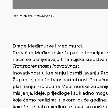
Datum objave:
7. studenoga 2016.
Drage Međimurke i Međimurci,
Proračun Međimurske županije temeljni je f
način se usmjeravaju financijska sredstva i
Transparentnost i inovativnost
Inovativnost u kreiranju i osmišljavanju Pro
Županije, podiže transparentnost Proračuna
planiranju Proračuna Međimurske županije
mišljenja, ideje, prijedloge i sukladno m
koje ćemo realizirati tijekom iduće godin
koje želite dati prijedlog te ukratko opišet