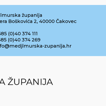
imurska županija
era Boškovića 2, 40000 Čakovec
385 (0)40 374 111
385 (0)40 374 269
info@medjimurska-zupanija.hr