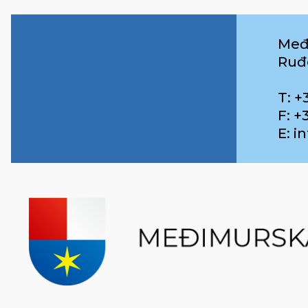
Međ
Ruđ
T: +
F: +
E: 