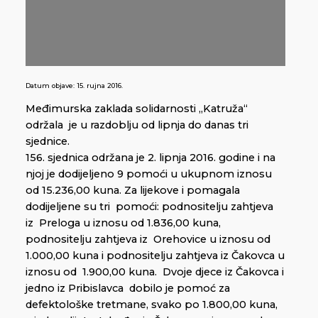
Datum objave:
15. rujna 2016.
Međimurska zaklada solidarnosti „Katruža“
održala je u razdoblju od lipnja do danas tri
sjednice.
156. sjednica održana je 2. lipnja 2016. godine i na
njoj je dodijeljeno 9 pomoći u ukupnom iznosu
od 15.236,00 kuna. Za lijekove i pomagala
dodijeljene su tri pomoći: podnositelju zahtjeva
iz Preloga u iznosu od 1.836,00 kuna,
podnositelju zahtjeva iz Orehovice u iznosu od
1.000,00 kuna i podnositelju zahtjeva iz Čakovca u
iznosu od 1.900,00 kuna. Dvoje djece iz Čakovca i
jedno iz Pribislavca dobilo je pomoć za
defektološke tretmane, svako po 1.800,00 kuna,