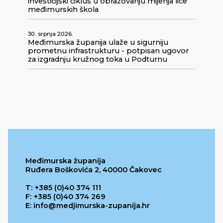
investicijski ciklus u obrazovanju mijenja lice
međimurskih škola
30. srpnja 2026.
Međimurska županija ulaže u sigurniju
prometnu infrastrukturu - potpisan ugovor
za izgradnju kružnog toka u Podturnu
Međimurska županija
Ruđera Boškovića 2, 40000 Čakovec
T: +385 (0)40 374 111
F: +385 (0)40 374 269
E: info@medjimurska-zupanija.hr