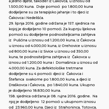
a jedno dijete, također iz Čakovca, u iznosu od
1.500,00 kuna. Dvije pomoći po 1.800,00 kuna
dodijeljene su za terapijsko jahanje i to djeci iz
Čakovca i Nedelišća.
29. lipnja 2016. godine održana je 157. sjednica na
kojoj je dodijeljeno 10 pomoći. Za kupnju lijekova
pomoći su dodijeljene podnositeljicama zahtjeva
iz Pušćina u iznosu od 1.200,00 kuna, iz Čakovca
u iznosu od 4.000,00 kuna, iz Orehovice u iznosu
od 800,00 kuna i iz Sivice u iznosu od 350,00
kuna, te podnositeljima zahtjeva iz Čakovca u
iznosu od 1.200,00 kuna i Domašinca u iznosu od
4.000,00 kuna. Za defektološke tretmane
dodijeljene su 4 pomoći: djeci iz Čakovca i
Štefanca svakome po 1.800,00 kuna, a djeci iz
Draškovca i Čakovca, po 1.840,00 kuna. Ukupno
je dodijeljeno 18.830,00 kuna.
158. sjednica održana je 08. rujna 2016. godine. Na
njoj je dodijeljeno 12 pomoći u ukupnom iznosu
od 23.960,00 kuna. Djeci iz Strahoninca, Totovca,