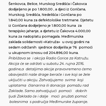
Šenkovca, Belice, Murskog Središća i Čakovca
dodijeljeno je po 1.800,00 , a djeci iz Goričana,
Murskog, Središća, Nedelišća i Goričana po
1.840,00 kuna za defektološke tretmane. Djetetu
iz Goričana dodijeljeno je 1.800,00 kuna za
terapijsko jahanje, a djetetu iz Čakovca 4.000,00
kuna za nadoplatu pomagala. Međimurska
zaklada solidarnosti «Katruža» u ovoj godini na
sedam održanih sjednice dodijelila je 76 pomoći
u ukupnom iznosu od 204.896,00 kuna.
Približava se i akcija Radio Gorice za Katružu.
Akcija će se održati u subotu 24. rujna 2016.
godine,a detaljima akcije pravovremeno ćemo
obavijestiti naše drage berače i sve koji se žele
uključiti u akciju. Zahvaljujemo svima koji
uplatama članarina ili donacija pomažu rad
Zaklade. Samo zahvaljujući pomoći dobrih
ljudi Zaklada će i dalje moći pružati pomoć
bolesnima s područja Međimurske županije.