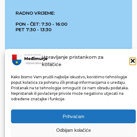
RADNO VRIJEME:
PON - ČET: 7:30 - 16:00
PET 7:30 - 13:30
Upravljanje pristankom za
kolačiće
Kako bismo Vam pružili najbolje iskustvo, koristimo tehnologije
poput kolačića za pohranu i/ili pristup informacijama o uređaju.
Pristanak na te tehnologije omogućit će nam obradu podataka.
REPUBLIKA HRVATSKA
Nepristanak ili povlačenje privole može negativno utjecati na
određene značajke i funkcije.
Prihvaćam
Odbijam kolačiće
© 2022 Međimurska županija. Sva prava pridržana.
Made with ❤ by bg & 3na3.