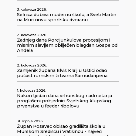
3. kolovoza 2026.
Selnica dobiva modernu školu, a Sveti Martin
na Muri novu sportsku dvoranu
2. kolovoza 2026.
Zadnjeg dana Porcijunkulova procesijom i
misnim slavljem obilježen blagdan Gospe od
Anđela
2. kolovoza 2026.
Zamjenik župana Elvis Kralj u Uštici odao
počast romskim žrtvama Samudaripena
1. kolovoza 2026.
Nakon tjedan dana vrhunskog nadmetanja
proglašeni pobjednici Svjetskog klupskog
prvenstva u feeder ribolovu
31. srpnja 2026.
Župan Posavec obišao gradilišta škola u
Murskom Središću i Vratišincu - najveći