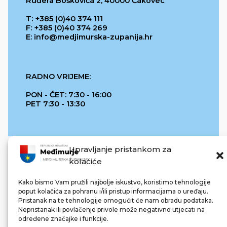
Ruđera Boškovića 2, 40000 Čakovec
T: +385 (0)40 374 111
F: +385 (0)40 374 269
E: info@medjimurska-zupanija.hr
RADNO VRIJEME:
PON - ČET: 7:30 - 16:00
PET 7:30 - 13:30
Upravljanje pristankom za
kolačiće
Kako bismo Vam pružili najbolje iskustvo, koristimo tehnologije
poput kolačića za pohranu i/ili pristup informacijama o uređaju.
Pristanak na te tehnologije omogućit će nam obradu podataka.
REPUBLIKA HRVATSKA
Nepristanak ili povlačenje privole može negativno utjecati na
određene značajke i funkcije.