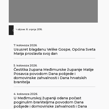
Datum objave:
8. srpnja 2016.
00:00
00:00
Reproduktor
audiozapisa
7. kolovoza 2026.
Ususret blagdanu Velike Gospe, Općina Sveta
Marija proslavila svoj dan
5. kolovoza 2026.
Čestitka župana Međimurske županije Matije
Posavca povodom Dana pobjede i
domovinske zahvalnosti i Dana hrvatskih
branitelja
4. kolovoza 2026.
U Međimurskoj županiji odana počast
poginulim braniteljima povodom Dana
pobjede i domovinske zahvalnosti i Dana