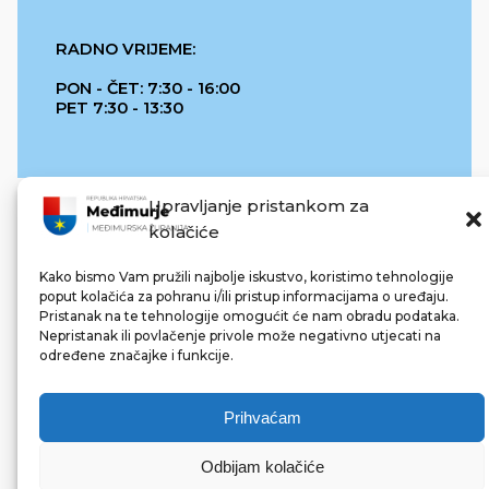
RADNO VRIJEME:
PON - ČET: 7:30 - 16:00
PET 7:30 - 13:30
Upravljanje pristankom za
kolačiće
Kako bismo Vam pružili najbolje iskustvo, koristimo tehnologije
poput kolačića za pohranu i/ili pristup informacijama o uređaju.
Pristanak na te tehnologije omogućit će nam obradu podataka.
REPUBLIKA HRVATSKA
Nepristanak ili povlačenje privole može negativno utjecati na
određene značajke i funkcije.
Prihvaćam
Odbijam kolačiće
© 2022 Međimurska županija. Sva prava pridržana.