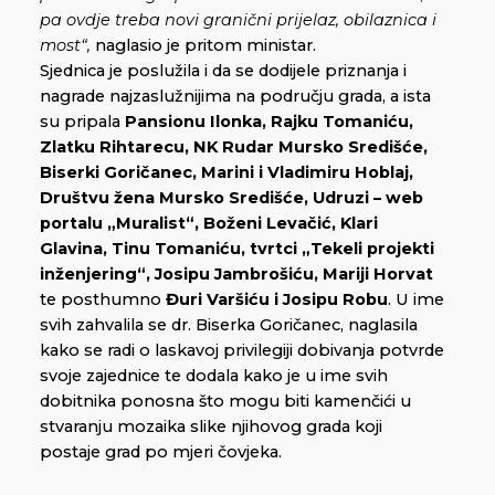
pa ovdje treba novi granični prijelaz, obilaznica i
most“,
naglasio je pritom ministar.
Sjednica je poslužila i da se dodijele priznanja i
nagrade najzaslužnijima na području grada, a ista
su pripala
Pansionu Ilonka, Rajku Tomaniću,
Zlatku Rihtarecu, NK Rudar Mursko Središće,
Biserki Goričanec, Marini i Vladimiru Hoblaj,
Društvu žena Mursko Središće, Udruzi – web
portalu „Muralist“, Boženi Levačić, Klari
Glavina,
Tinu Tomaniću, tvrtci „Tekeli projekti
inženjering“, Josipu Jambrošiću, Mariji Horvat
te posthumno
Đuri Varšiću i Josipu Robu
. U ime
svih zahvalila se dr. Biserka Goričanec, naglasila
kako se radi o laskavoj privilegiji dobivanja potvrde
svoje zajednice te dodala kako je u ime svih
dobitnika ponosna što mogu biti kamenčići u
stvaranju mozaika slike njihovog grada koji
postaje grad po mjeri čovjeka.