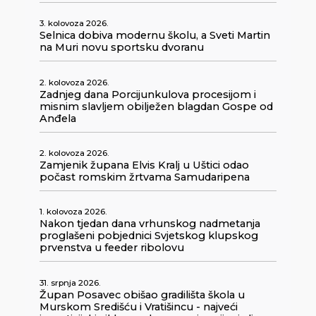
3. kolovoza 2026.
Selnica dobiva modernu školu, a Sveti Martin
na Muri novu sportsku dvoranu
2. kolovoza 2026.
Zadnjeg dana Porcijunkulova procesijom i
misnim slavljem obilježen blagdan Gospe od
Anđela
2. kolovoza 2026.
Zamjenik župana Elvis Kralj u Uštici odao
počast romskim žrtvama Samudaripena
1. kolovoza 2026.
Nakon tjedan dana vrhunskog nadmetanja
proglašeni pobjednici Svjetskog klupskog
prvenstva u feeder ribolovu
31. srpnja 2026.
Župan Posavec obišao gradilišta škola u
Murskom Središću i Vratišincu - najveći