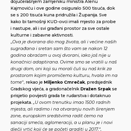
dojučerašnjem zamjeniku ministra Alenu
Kajmoviću i ove godine osiguralo 500 tisuća, dok
se s 200 tisuća kuna pridružila i Županija. Sve
kako bi tamošnji KUD-ovci imali mjesto za probe
i nastupe, ali i svi građani prostor za sve ostale
kulturne i zabavne aktivnosti.
„
Ova je dvorana dio mog života, ali i većine naših
sugrađana i sretan sam što vam se nakon 12
godina obraćam u ovoj dvorani, iako još nije u
konačnici adaptirana. Ovime smo se vratili u naš
drugi dom, oni koji su morali čuli su naš krik za
prostorom kojim promičemo kulturu, hvala im na
tome
“, rekao je
Miljenko Cmrečak
, predsjednik
Gradskog vijeća, a gradonačelnik
Dražen Srpak
se
prisjetio povijesti grada te rudarstva i dotaknuo
projekata.
„U ovom trenutku imao 1500 radnih
mjesta, ali radimo i na otvaranju novih širenjem
zone, europskim sredstvima radit ćemo na
sanaciji smeća, aglomeraciji, a u planu je i novi
dječji vrtić koji će se početi graditi u 2017.“,