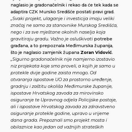
naglasio je gradonačelnik i rekao da će tek kada se
adaptira CZK Mursko Središće postati pravi grad.
„Svaki projekt, ulaganje i investicija imaju veliki
značaj ne samo za stanovnike Murskog Središća,
nego i za sve mještane okolnih naselja koja
gravitiraju gradu. Važno je osluškivati
potrebe
građana, a to prepoznala Međimurska županija,
što je naglasio zamjenik župana
Zoran Vidović
.
„Sigurno gradonačelnik nije namjerno izostavio
niz projekata koje smo proveli, a kojih je samo u
protekle dvije godine zaista mnogo. Od
otvaranja ispostave UO za prostorno uređenje,
gradnju i zaštitu okoliša Međimurske županije,
ispostave Hrvatskog zavoda za mirovinsko
osiguranje te Upravnog odjela Policijske postaje,
ali i
ispostave Hrvatskog zavoda za zdravstveno
osiguranje protekle godine, upravo u vrijeme
dana grada. Prepoznali smo projekt
mosta
i
obilaznice kao jedan od važnijih strateških