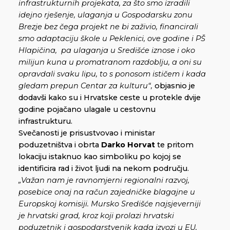
infrastrukturnih projekata, za što smo izradili
idejno rješenje, ulaganja u Gospodarsku zonu
Brezje bez čega projekt ne bi zaživio, financirali
smo adaptaciju škole u Peklenici, ove godine i PŠ
Hlapičina, pa ulaganja u Središće iznose i oko
milijun kuna u promatranom razdoblju, a oni su
opravdali svaku lipu, to s ponosom ističem i kada
gledam prepun Centar za kulturu“,
objasnio je
dodavši kako su i Hrvatske ceste u protekle dvije
godine pojačano ulagale u cestovnu
infrastrukturu.
Svečanosti je prisustvovao i ministar
poduzetništva i obrta
Darko Horvat
te pritom
lokaciju istaknuo kao simboliku po kojoj se
identificira rad i život ljudi na nekom području.
„Važan nam je ravnomjerni regionalni razvoj,
posebice onaj na račun zajedničke blagajne u
Europskoj komisiji. Mursko Središće najsjeverniji
je hrvatski grad, kroz koji prolazi hrvatski
poduzetnik i gospodarstvenik kada izvozi u EU,