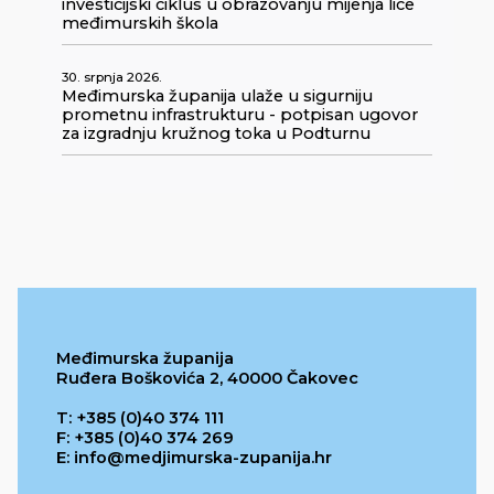
investicijski ciklus u obrazovanju mijenja lice
međimurskih škola
30. srpnja 2026.
Međimurska županija ulaže u sigurniju
prometnu infrastrukturu - potpisan ugovor
za izgradnju kružnog toka u Podturnu
Međimurska županija
Ruđera Boškovića 2, 40000 Čakovec
T: +385 (0)40 374 111
F: +385 (0)40 374 269
E: info@medjimurska-zupanija.hr