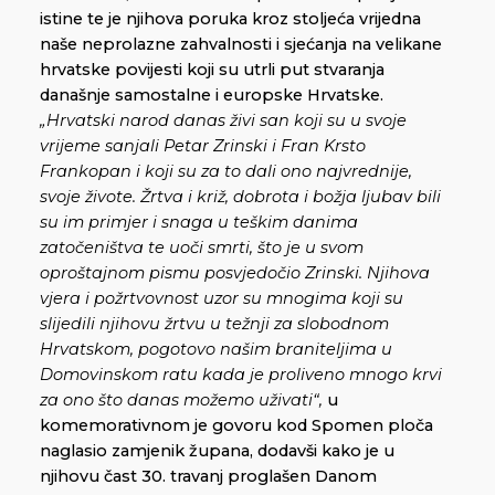
istine te je njihova poruka kroz stoljeća vrijedna
naše neprolazne zahvalnosti i sjećanja na velikane
hrvatske povijesti koji su utrli put stvaranja
današnje samostalne i europske Hrvatske.
„Hrvatski narod danas živi san koji su u svoje
vrijeme sanjali Petar Zrinski i Fran Krsto
Frankopan i koji su za to dali ono najvrednije,
svoje živote. Žrtva i križ, dobrota i božja ljubav bili
su im primjer i snaga u teškim danima
zatočeništva te uoči smrti, što je u svom
oproštajnom pismu posvjedočio Zrinski. Njihova
vjera i požrtvovnost uzor su mnogima koji su
slijedili njihovu žrtvu u težnji za slobodnom
Hrvatskom, pogotovo našim braniteljima u
Domovinskom ratu kada je proliveno mnogo krvi
za ono što danas možemo uživati“,
u
komemorativnom je govoru kod Spomen ploča
naglasio zamjenik župana, dodavši kako je u
njihovu čast 30. travanj proglašen Danom