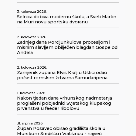
3. kolovoza 2026.
Selnica dobiva modernu školu, a Sveti Martin
na Muri novu sportsku dvoranu
2. kolovoza 2026.
Zadnjeg dana Porcijunkulova procesijom i
misnim slavljem obilježen blagdan Gospe od
Anđela
2. kolovoza 2026.
Zamjenik župana Elvis Kralj u Uštici odao
počast romskim žrtvama Samudaripena
1. kolovoza 2026.
Nakon tjedan dana vrhunskog nadmetanja
proglašeni pobjednici Svjetskog klupskog
prvenstva u feeder ribolovu
31. srpnja 2026.
Župan Posavec obišao gradilišta škola u
Murskom Središću i Vratišincu - najveći