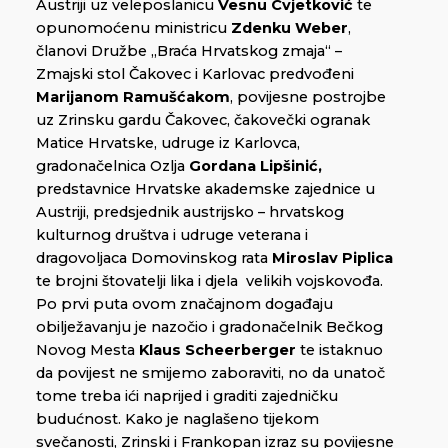
Austriji uz veleposlanicu
Vesnu Cvjetković
te
opunomoćenu ministricu
Zdenku Weber
,
članovi Družbe „Braća Hrvatskog zmaja“ –
Zmajski stol Čakovec i Karlovac predvođeni
Marijanom Ramušćakom
, povijesne postrojbe
uz Zrinsku gardu Čakovec, čakovečki ogranak
Matice Hrvatske, udruge iz Karlovca,
gradonačelnica Ozlja
Gordana Lipšinić,
predstavnice Hrvatske akademske zajednice u
Austriji, predsjednik austrijsko – hrvatskog
kulturnog društva i udruge veterana i
dragovoljaca Domovinskog rata
Miroslav Piplica
te brojni štovatelji lika i djela velikih vojskovođa.
Po prvi puta ovom značajnom događaju
obilježavanju je nazočio i gradonačelnik Bečkog
Novog Mesta
Klaus Scheerberger
te istaknuo
da povijest ne smijemo zaboraviti, no da unatoč
tome treba ići naprijed i graditi zajedničku
budućnost. Kako je naglašeno tijekom
svečanosti, Zrinski i Frankopan izraz su povijesne