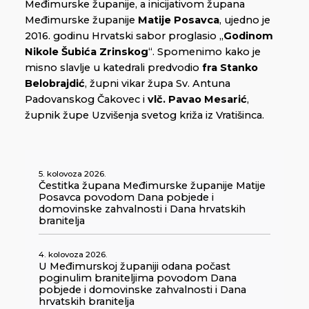
Međimurske županije, a inicijativom župana
Međimurske županije
Matije Posavca
, ujedno je
2016. godinu Hrvatski sabor proglasio „
Godinom
Nikole Šubića Zrinskog
“. Spomenimo kako je
misno slavlje u katedrali predvodio
fra Stanko
Belobrajdić
, župni vikar župa Sv. Antuna
Padovanskog Čakovec i
vlč. Pavao Mesarić
,
župnik župe Uzvišenja svetog križa iz Vratišinca.
5. kolovoza 2026.
Čestitka župana Međimurske županije Matije
Posavca povodom Dana pobjede i
domovinske zahvalnosti i Dana hrvatskih
branitelja
4. kolovoza 2026.
U Međimurskoj županiji odana počast
poginulim braniteljima povodom Dana
pobjede i domovinske zahvalnosti i Dana
hrvatskih branitelja