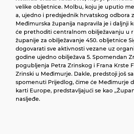
velike obljetnice. Molbu, koju je uputio m
a, ujedno i predsjednik hrvatskog odbora 
Međimurska županija napravila je i daljnji ko
će prethoditi centralnom obilježavanju u
županije za obilježavanje 450. obljetnice S
dogovarati sve aktivnosti vezane uz organi
godine ujedno obilježava 5. Spomendan Zri
pogubljenja Petra Zrinskog i Frana Krste Fr
Zrinski u Međimurje. Dakle, predstoji još 
spomenuti Prijedlog, čime će Međimurje dob
karti Europe, predstavljajući se kao „Župani
nasljeđe.