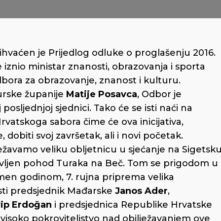
ihvaćen je Prijedlog odluke o proglašenju 2016.
 iznio ministar znanosti, obrazovanja i sporta
bora za obrazovanje, znanost i kulturu.
murske županije
Matije Posavca
, Odbor je
posljednjoj sjednici. Tako će se isti naći na
atskoga sabora čime će ova inicijativa,
obiti svoj završetak, ali i novi početak.
ježavamo veliku obljetnicu u sjećanje na Sigetsk
tavljen pohod Turaka na Beč. Tom se prigodom u
omen godinom, 7. rujna priprema velika
esti predsjednik Mađarske
Janos Ader
,
ip Erdoğan
i predsjednica Republike Hrvatske
a visoko pokroviteljstvo nad obilježavanjem ove