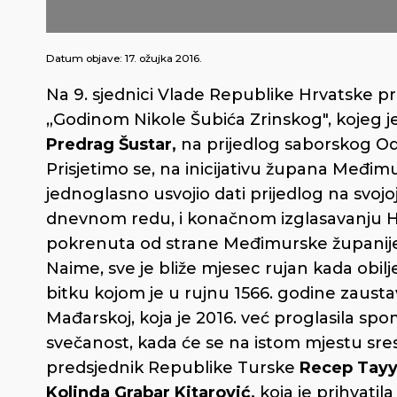
Datum objave:
17. ožujka 2016.
Na 9. sjednici Vlade Republike Hrvatske pr
„Godinom Nikole Šubića Zrinskog", kojeg je
Predrag Šustar,
na prijedlog saborskog Od
Prisjetimo se, na inicijativu župana Međi
jednoglasno usvojio dati prijedlog na svojoj 
dnevnom redu, i konačnom izglasavanju Hrv
pokrenuta od strane Međimurske županije, d
Naime, sve je bliže mjesec rujan kada obil
bitku kojom je u rujnu 1566. godine zaus
Mađarskoj, koja je 2016. već proglasila sp
svečanost, kada će se na istom mjestu sr
predsjednik Republike Turske
Recep Tayy
Kolinda Grabar Kitarović,
koja je prihvatil