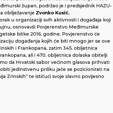
eđimurski župan, podržao je i predsjednik HAZU-
za obilježavanje
Zvonko Kusić.
rak u organizaciji svih aktivnosti i događaja koji
 rujnu, osnovavši Povjerenstvo Međimurske
igetske bitke 2016. godine. Povjerenstvo će
zaciju događanja kojih će biti mnogo jer se ove
nskih i Frankopana, zatim 345. obljetnica
ankopana, ali i 470. obljetnica dolaska obitelji
samo da Hrvatski sabor većinom glasova prihvati
iti jedinstvenu priliku jače se pozicionirati na
ja Zrinskih“ te ističući svoje slavno povijesno