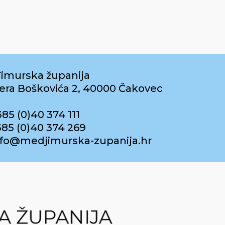
imurska županija
era Boškovića 2, 40000 Čakovec
385 (0)40 374 111
385 (0)40 374 269
info@medjimurska-zupanija.hr