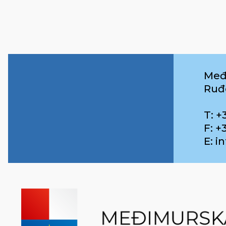
Međ
Ruđ
T: +
F: +
E: 