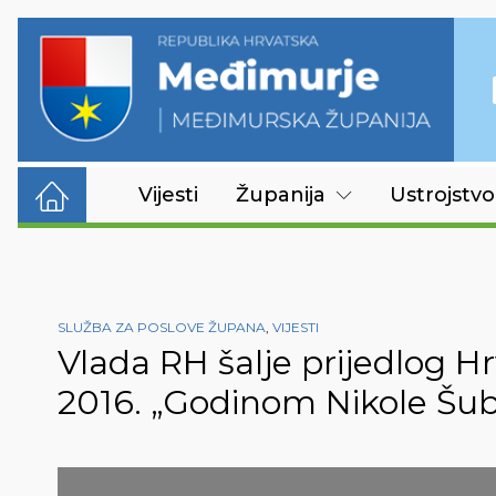
Vijesti
Županija
Ustrojstvo
SLUŽBA ZA POSLOVE ŽUPANA
,
VIJESTI
Vlada RH šalje prijedlog H
2016. „Godinom Nikole Šub