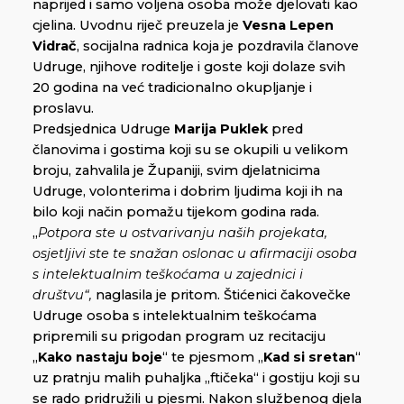
naprijed i samo voljena osoba može djelovati kao
cjelina. Uvodnu riječ preuzela je
Vesna Lepen
Vidrač
, socijalna radnica koja je pozdravila članove
Udruge, njihove roditelje i goste koji dolaze svih
20 godina na već tradicionalno okupljanje i
proslavu.
Predsjednica Udruge
Marija Puklek
pred
članovima i gostima koji su se okupili u velikom
broju, zahvalila je Županiji, svim djelatnicima
Udruge, volonterima i dobrim ljudima koji ih na
bilo koji način pomažu tijekom godina rada.
„
Potpora ste u ostvarivanju naših projekata,
osjetljivi ste te snažan oslonac u afirmaciji osoba
s intelektualnim teškoćama u zajednici i
društvu“,
naglasila je pritom. Štićenici čakovečke
Udruge osoba s intelektualnim teškoćama
pripremili su prigodan program uz recitaciju
„
Kako nastaju boje
“ te pjesmom „
Kad si sretan
“
uz pratnju malih puhaljka „ftičeka“ i gostiju koji su
se rado pridružili u pjesmi. Nakon službenog djela