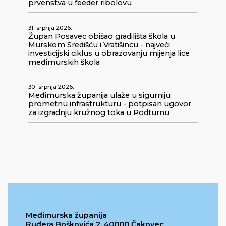
prvenstva u feeder ribolovu
31. srpnja 2026.
Župan Posavec obišao gradilišta škola u
Murskom Središću i Vratišincu - najveći
investicijski ciklus u obrazovanju mijenja lice
međimurskih škola
30. srpnja 2026.
Međimurska županija ulaže u sigurniju
prometnu infrastrukturu - potpisan ugovor
za izgradnju kružnog toka u Podturnu
Međimurska županija
Ruđera Boškovića 2, 40000 Čakovec