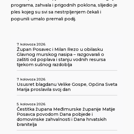
programa, zahvala i prigodnih poklona, slijedio je
ples kojeg su svi sa nestrpljenjem čekali i
popunili umalo premali podij.
7. kolovoza 2026.
Župan Posavec i Milan Rezo u obilasku
Glavnog murskog nasipa – razgovarali o
zaštiti od poplava i stanju vodnih resursa
tijekom sušnog razdoblja
7. kolovoza 2026.
Ususret blagdanu Velike Gospe, Općina Sveta
Marija proslavila svoj dan
5. kolovoza 2026.
Čestitka župana Međimurske županije Matije
Posavca povodom Dana pobjede i
domovinske zahvalnosti i Dana hrvatskih
branitelja