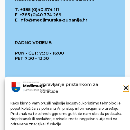
T: +385 (0)40 374 111
F: +385 (0)40 374 269
E: info@medjimurska-zupanija.hr
RADNO VRIJEME:
PON - ČET: 7:30 - 16:00
PET 7:30 - 13:30
Upravljanje pristankom za
kolačiće
Kako bismo Vam pružili najbolje iskustvo, koristimo tehnologije
poput kolačića za pohranu i/ili pristup informacijama o uređaju.
Pristanak na te tehnologije omogućit će nam obradu podataka.
REPUBLIKA HRVATSKA
Nepristanak ili povlačenje privole može negativno utjecati na
određene značajke i funkcije.