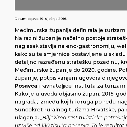
Datum objave:
19. siječnja 2016.
Međimurska županija definirala je turizam 
Na razini županije načelno postoje strate
naglasak stavlja na eno-gastronomiju, well
kako su te smjernice postavljene u sklad
detaljno razrađenu stratešku pozadinu, kr
Međimurske županije do 2020. godine. Pot
županije, potpisivanjem ugovora o njego
Posavca
i ravnateljice Instituta za turizam
Kako je u uvodu objasnio župan, 2015. godi
nagrada, između kojih i druga po redu nagra
Suncokret ruralnog turizma Hrvatske, pa će 
ulaganja.
„Bilježimo rast turističke potrošn
uz više od 130 tisuća noćenja. To je rezultat