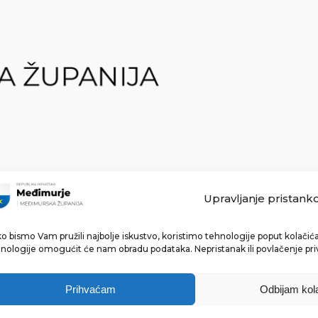
Upravljanje pristank
o bismo Vam pružili najbolje iskustvo, koristimo tehnologije poput kolačića 
Made with ❤ by bg & 3na3.
nologije omogućit će nam obradu podataka. Nepristanak ili povlačenje pri
Prihvaćam
Odbijam kol