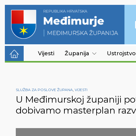
Vijesti
Županija
Ustrojstvo
SLUŽBA ZA POSLOVE ŽUPANA
,
VIJESTI
U Međimurskoj županiji po
dobivamo masterplan razv