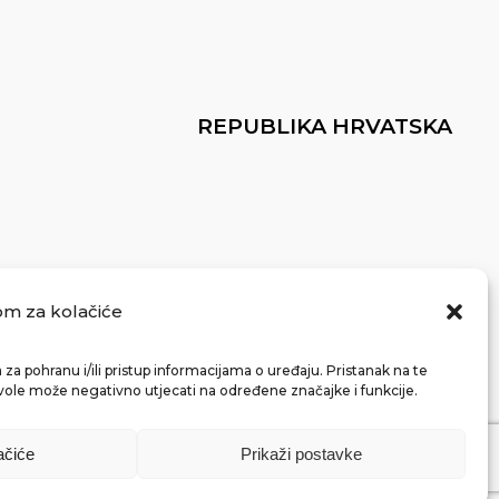
REPUBLIKA HRVATSKA
om za kolačiće
za pohranu i/ili pristup informacijama o uređaju. Pristanak na te
vole može negativno utjecati na određene značajke i funkcije.
ačiće
Prikaži postavke