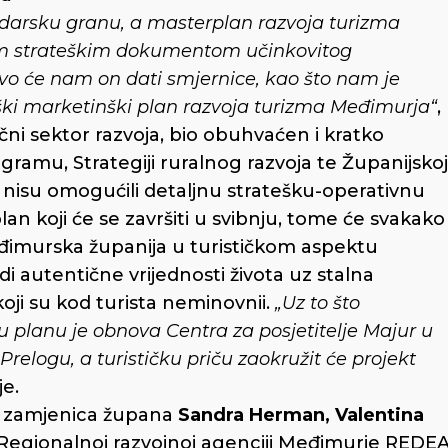
darsku granu, a masterplan razvoja turizma
m strateškim dokumentom učinkovitog
avo će nam on dati smjernice, kao što nam je
teški marketinški plan razvoja turizma Međimurja“
,
čni sektor razvoja, bio obuhvaćen i kratko
amu, Strategiji ruralnog razvoja te Županijskoj
i nisu omogućili detaljnu stratešku-operativnu
n koji će se završiti u svibnju, tome će svakako
Međimurska županija u turističkom aspektu
i autentične vrijednosti života uz stalna
ji su kod turista neminovnii.
„Uz to što
 planu je obnova Centra za posjetitelje Majur u
Prelogu, a turističku priču zaokružit će projekt
je.
i zamjenica župana
Sandra Herman, Valentina
j u Regionalnoj razvojnoj agenciji Međimurje REDEA