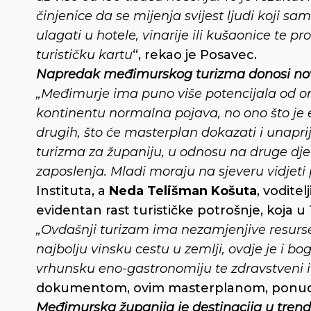
činjenice da se mijenja svijest ljudi koji sam
ulagati u hotele, vinarije ili kušaonice te pr
turističku kartu
“, rekao je Posavec.
Napredak međimurskog turizma donosi no
„Međimurje ima puno više potencijala od ono
kontinentu normalna pojava, no ono što je e
drugih, što će masterplan dokazati i unaprij
turizma za županiju, u odnosu na druge djel
zaposlenja. Mladi moraju na sjeveru vidjeti p
Instituta, a
Neda Telišman Košuta
, vodite
evidentan rast turističke potrošnje, koja u
„Ovdašnji turizam ima nezamjenjive resurse k
najbolju vinsku cestu u zemlji, ovdje je i bo
vrhunsku eno-gastronomiju te zdravstveni i 
dokumentom, ovim masterplanom, ponuda jo
Međimurska županija je destinacija u tren