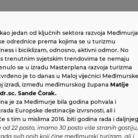
kao jedan od ključnih sektora razvoja Međimurja
ške odrednice prema kojima se u turizmu
ness i biciklizam, odnosno, aktivni odmor. No
u s trenutnim svjetskim trendovima te nemaju
enulo se u izradu Masterplana razvoja turizma
vrđeno je to danas u Maloj vijećnici Međimursk
voj izradi, između međimurskog župana
Matije
dr.sc. Sande Čorak.
na je za Međimurje bila godina pohvala i
da Europske destinacije izvrsnosti, ali i
s tim u mislima 2016. biti godina rada i daljnje
je od 22 posto, imamo 30 posto više stranih gostiju,
 rada svih onih koji čine međimurski turizam, ali i