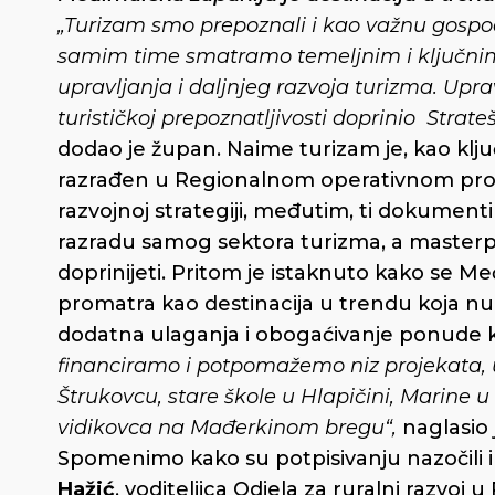
„Turizam smo prepoznali i kao važnu gospo
samim time smatramo temeljnim i ključni
upravljanja i daljnjeg razvoja turizma. Upr
turističkoj prepoznatljivosti doprinio Stra
dodao je župan. Naime turizam je, kao klju
razrađen u Regionalnom operativnom progr
razvojnoj strategiji, međutim, ti dokument
razradu samog sektora turizma, a masterpla
doprinijeti. Pritom je istaknuto kako se 
promatra kao destinacija u trendu koja nud
dodatna ulaganja i obogaćivanje ponude ko
financiramo i potpomažemo niz projekata, u
Štrukovcu, stare škole u Hlapičini, Marine u 
vidikovca na Mađerkinom bregu“,
naglasio 
Spomenimo kako su potpisivanju nazočili 
Hažić
, voditeljica Odjela za ruralni razvo