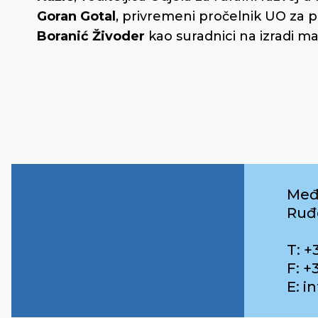
Goran Gotal
, privremeni pročelnik UO za 
Boranić Živoder
kao suradnici na izradi m
Međ
Ruđ
T: +
F: +
E: 