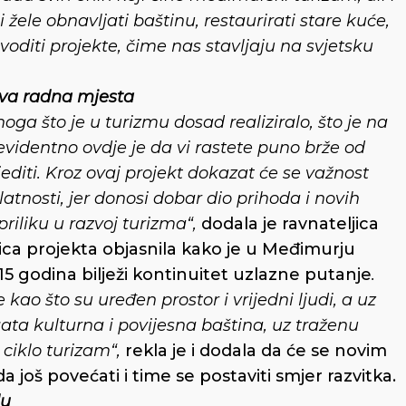
i žele obnavljati baštinu, restaurirati stare kuće,
ovoditi projekte, čime nas stavljaju na svjetsku
va radna mjesta
ga što je u turizmu dosad realiziralo, što je na
videntno ovdje je da vi rastete puno brže od
editi. Kroz ovaj projekt dokazat će se važnost
atnosti, jer donosi dobar dio prihoda i novih
riliku u razvoj turizma“,
dodala je ravnateljica
ljica projekta objasnila kako je u Međimurju
 15 godina bilježi kontinuitet uzlazne putanje
.
ao što su uređen prostor i vrijedni ljudi, a uz
gata kulturna i povijesna baština, uz traženu
ciklo turizam“,
rekla je i dodala da će se novim
š povećati i time se postaviti smjer razvitka.
du