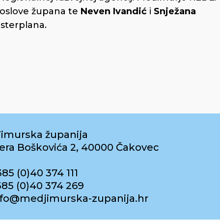
poslove župana te
Neven Ivandić
i
Snježana
asterplana.
imurska županija
era Boškovića 2, 40000 Čakovec
385 (0)40 374 111
385 (0)40 374 269
info@medjimurska-zupanija.hr