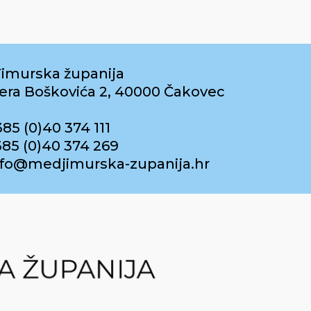
imurska županija
era Boškovića 2, 40000 Čakovec
385 (0)40 374 111
385 (0)40 374 269
info@medjimurska-zupanija.hr