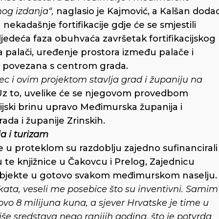
nog izdanja“,
naglasio je Kajmović, a Kalšan doda
ekadašnje fortifikacije gdje će se smjestili
jedeća faza obuhvaća završetak fortifikacijskog
 palači, uređenje prostora između palače i
ti povezana s centrom grada.
 i ovim projektom stavlja grad i županiju na
Uz to, uvelike će se njegovom provedbom
cijski brinu upravo Međimurska županija i
rada i županije Zrinskih.
a i turizam
e u proteklom su razdoblju zajedno sufinancirali
te knjižnice u Čakovcu i Prelog, Zajednicu
e objekte u gotovo svakom međimurskom naselju.
ekata, veseli me posebice što su inventivni. Samim
ovo 8 milijuna kuna, a sjever Hrvatske je time u
še sredstava nego ranijih godina, što je potvrda