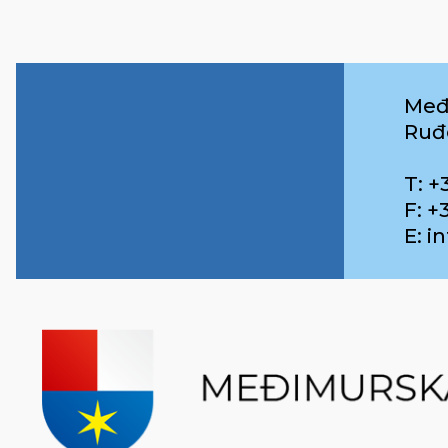
Međ
Ruđ
T: +
F: +
E: 