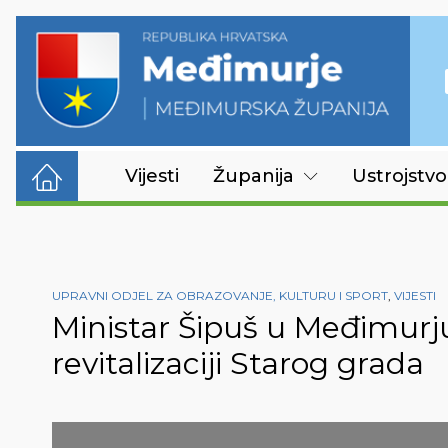
Vijesti
Županija
Ustrojstvo
UPRAVNI ODJEL ZA OBRAZOVANJE, KULTURU I SPORT
,
VIJESTI
Ministar Šipuš u Međimurju
revitalizaciji Starog grada