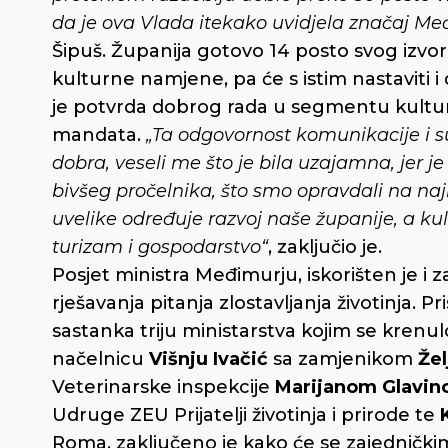
da je ova Vlada itekako uvidjela značaj Međ
Šipuš. Županija gotovo 14 posto svog izvo
kulturne namjene, pa će s istim nastaviti i
je potvrda dobrog rada u segmentu kultur
mandata.
„Ta odgovornost komunikacije i su
dobra, veseli me što je bila uzajamna, jer 
bivšeg pročelnika, što smo opravdali na naj
uvelike određuje razvoj naše županije, a ku
turizam i gospodarstvo“
, zaključio je.
Posjet ministra Međimurju, iskorišten je i 
rješavanja pitanja zlostavljanja životinja. Pr
sastanka triju ministarstva kojim se krenu
načelnicu
Višnju Ivačić
sa zamjenikom
Že
Veterinarske inspekcije
Marijanom Glavi
Udruge ZEU Prijatelji životinja i prirode te
Roma, zaključeno je kako će se zajednič