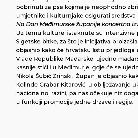
pobrinuti za pse kojima je neophodno zbri
umjetnike i kulturnjake osigurati sredstv
Na Dan Međimurske županije koncertna izv
Uz temu kulture, istaknute su intenzivne p
Sigetske bitke, za što je inicijativa proiza
objasnio kako će hrvatsku listu prijedloga 
Vlade Republike Mađarske, ujedno mađars
kasnije stići i u Međimurje, gdje će se uje
Nikola Šubić Zrinski. Župan je objasnio ka
Kolinde Grabar Kitarović, u obilježavanje u
nacionalnoj razini, pa nas očekuje niz do
u funkciji promocije jedne države i regije.