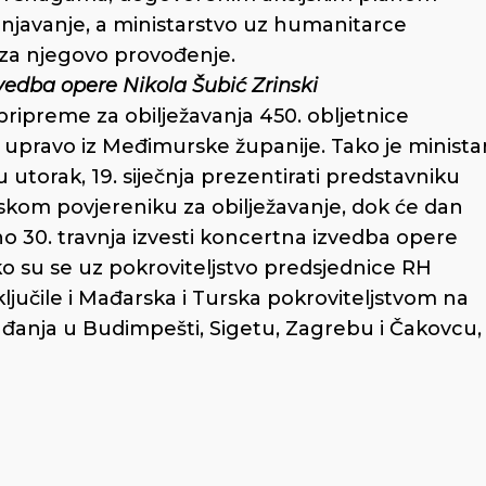
njavanje, a ministarstvo uz humanitarce
a za njegovo provođenje.
edba opere Nikola Šubić Zrinski
ripreme za obilježavanja 450. obljetnice
šla upravo iz Međimurske županije. Tako je minista
u utorak, 19. siječnja prezentirati predstavniku
kom povjereniku za obilježavanje, dok će dan
dno 30. travnja izvesti koncertna izvedba opere
ko su se uz pokroviteljstvo predsjednice RH
ključile i Mađarska i Turska pokroviteljstvom na
gađanja u Budimpešti, Sigetu, Zagrebu i Čakovcu,