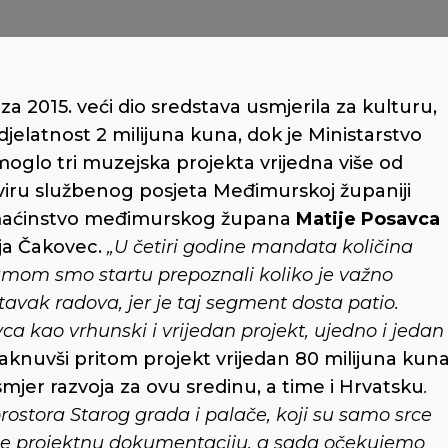
a 2015. veći dio sredstava usmjerila za kulturu,
jelatnost 2 milijuna kuna, dok je Ministarstvo
glo tri muzejska projekta vrijedna više od
kviru službenog posjeta Međimurskoj županiji
aćinstvo međimurskog župana
Matije Posavca
ja Čakovec.
„U četiri godine mandata količina
samom smo startu prepoznali koliko je važno
stavak radova, jer je taj segment dosta patio.
 kao vrhunski i vrijedan projekt, ujedno i jedan
istaknuvši pritom projekt vrijedan 80 milijuna kun
i smjer razvoja za ovu sredinu, a time i Hrvatsku
.
ostora Starog grada i palače, koji su samo srce
ile projektnu dokumentaciju, a sada očekujemo