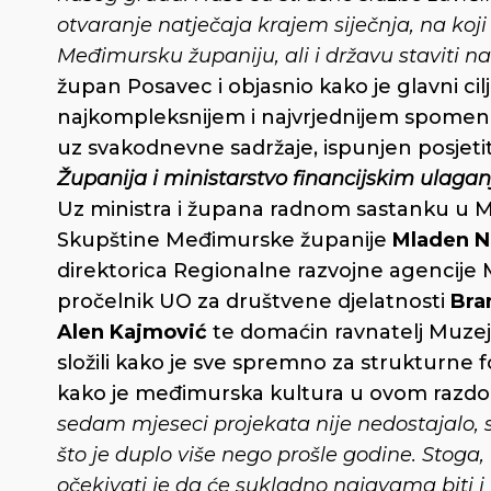
otvaranje natječaja krajem siječnja, na koj
Međimursku županiju, ali i državu staviti na
župan Posavec i objasnio kako je glavni ci
najkompleksnijem i najvrjednijem spomenik
uz svakodnevne sadržaje, ispunjen posjetit
Županija i ministarstvo financijskim ulagan
Uz ministra i župana radnom sastanku u Mu
Skupštine Međimurske županije
Mladen N
direktorica Regionalne razvojne agencij
pročelnik UO za društvene djelatnosti
Bra
Alen Kajmović
te domaćin ravnatelj Muz
složili kako je sve spremno za strukturne fo
kako je međimurska kultura u ovom razdobl
sedam mjeseci projekata nije nedostajalo, sti
što je duplo više nego prošle godine. Stoga,
očekivati je da će sukladno najavama biti 