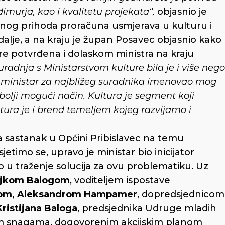
imurja, kao i kvalitetu projekata“,
objasnio je
rnog prihoda proračuna usmjerava u kulturu i
 dalje, a na kraju je župan Posavec objasnio kako
e potvrđena i dolaskom ministra na kraju
radnja s Ministarstvom kulture bila je i više nego
je ministar za najbližeg suradnika imenovao mog
bolji mogući način. Kultura je segment koji
ltura je i brend temeljem kojeg razvijamo i
za sastanak u Općini Pribislavec na temu
isjetimo se, upravo je ministar bio inicijator
lo u traženje solucija za ovu problematiku. Uz
ljkom Balogom
, voditeljem ispostave
nom, Aleksandrom Hampamer
, dopredsjednicom
Kristijana Baloga
, predsjednika Udruge mladih
kim snagama, dogovorenim akcijskim planom