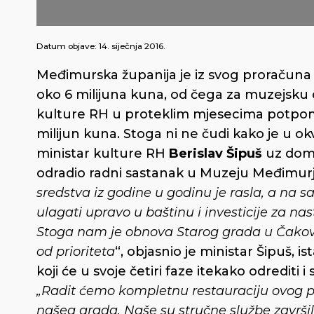
Datum objave:
14. siječnja 2016.
Međimurska županija je iz svog proračuna z
oko 6 milijuna kuna, od čega za muzejsku d
kulture RH u proteklim mjesecima potpomo
milijun kuna. Stoga ni ne čudi kako je u o
ministar kulture RH
Berislav Šipuš
uz dom
odradio radni sastanak u Muzeju Međimur
sredstva iz godine u godinu je rasla, a na 
ulagati upravo u baštinu i investicije za na
Stoga nam je obnova Starog grada u Čakovca
od prioriteta
“, objasnio je ministar Šipuš, 
koji će u svoje četiri faze itekako odrediti 
„Radit ćemo kompletnu restauraciju ovog pr
našeg grada. Naše su stručne službe završ