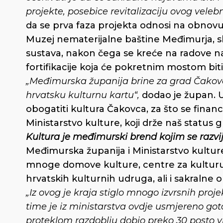
projekte, posebice revitalizaciju ovog veleb
da se prva faza projekta odnosi na obnovu n
Muzej nematerijalne baštine Međimurja, sl
sustava, nakon čega se kreće na radove na
fortifikacije koja će pokretnim mostom bi
„Međimurska županija brine za grad Čakovec
hrvatsku kulturnu kartu“,
dodao je župan. 
obogatiti kultura Čakovca, za što se finan
Ministarstvo kulture, koji drže naš status g
Kultura je međimurski brend kojim se razvij
Međimurska županija i Ministarstvo kultur
mnoge domove kulture, centre za kulturu 
hrvatskih kulturnih udruga, ali i sakraln
„Iz ovog je kraja stiglo mnogo izvrsnih proj
time je iz ministarstva ovdje usmjereno got
proteklom razdoblju dobio preko 30 posto vi