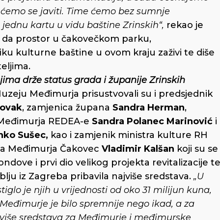
i ćemo se javiti. Time ćemo bez sumnje
 jednu kartu u vidu baštine Zrinskih“,
rekao je
lj da prostor u čakovečkom parku,
u kulturne baštine u ovom kraju zaživi te diše
eljima.
jima drže status grada i županije Zrinskih
zeju Međimurja prisustvovali su i predsjednik
ovak
, zamjenica župana
Sandra Herman
,
e Međimurja REDEA-e
Sandra Polanec Marinović
i
nko Sušec,
kao i zamjenik ministra kulture RH
eja Međimurja Čakovec
Vladimir Kalšan
koji su se
ndove i prvi dio velikog projekta revitalizacije t
ju iz Zagreba pribavila najviše sredstava.
„U
glo je njih u vrijednosti od oko 31 milijun kuna,
 Međimurje je bilo spremnije nego ikad, a za
i više sredstava za Međimurje i međimurske