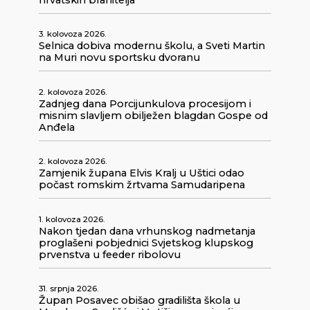
hrvatskih branitelja
3. kolovoza 2026.
Selnica dobiva modernu školu, a Sveti Martin
na Muri novu sportsku dvoranu
2. kolovoza 2026.
Zadnjeg dana Porcijunkulova procesijom i
misnim slavljem obilježen blagdan Gospe od
Anđela
2. kolovoza 2026.
Zamjenik župana Elvis Kralj u Uštici odao
počast romskim žrtvama Samudaripena
1. kolovoza 2026.
Nakon tjedan dana vrhunskog nadmetanja
proglašeni pobjednici Svjetskog klupskog
prvenstva u feeder ribolovu
31. srpnja 2026.
Župan Posavec obišao gradilišta škola u