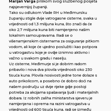
Marijan Varga
prilikom svog službenog posjeta
najsjevernijoj županiji.
Tako su odlukom Vlade RH u Međimursku
županiju stigle dvije vatrogasne cisterne, svaka u
vrijednosti od 1,3 milijuna kuna, što znači da će
oko 2,7 milijuna kuna biti namijenjeno našim
lokalnim samoupravama. Radi se o
višenamjenskim cisternama za osiguranje pitkom
vodom, ali koje će ujedno poslužiti i kao potpora
u vatrogastvu koje je ovdje iznimno aktivno i
važno u svakom gradu i naselju.
Uz cisterne, Međimurje si je dobrim radom
pribavilo i nova dva plovila vrijednosti oko 230
tisuća kuna. Plovila nosivosti jedne tone dolaze s
auto prikolicom, a posebno će dobro doći na
našem području uz dvije rijeke gdje postoji
potreba za akcijama spašavanja ljudi i materijalnih
dobara. Iz robnih zaliha ministarstva sjeveru je
namijenjena i oprema na razini vatrogastva u
vrijednosti od 600 tisuća kuna, radi se između