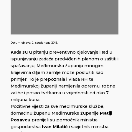
Datum objave:
2. studenoga 2015.
Kada su u pitanju preventivno djelovanje i rad u
ispunjavanju zadaća predviđenih planom o zaštiti i
spašavanju, Međimurska županija mnogim
krajevima diljem zemlje može poslužiti kao
primjer. To je prepoznala i Vlada RH te
Međimurskoj županiji namijenila opremu, robne
zalihe i posao tvrtkama u vrijednosti od oko 7
milijuna kuna.
Pozitivne vijesti za sve međimurske službe,
domaćinu županu Međimurske županije
Matiji
Posavcu
prenijeli su pomoćnik ministra
gospodarstva
Ivan Milatić
i savjetnik ministra