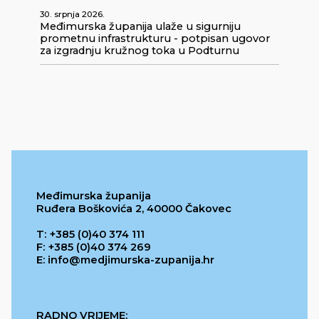
30. srpnja 2026.
Međimurska županija ulaže u sigurniju
prometnu infrastrukturu - potpisan ugovor
za izgradnju kružnog toka u Podturnu
Međimurska županija
Ruđera Boškovića 2, 40000 Čakovec
T: +385 (0)40 374 111
F: +385 (0)40 374 269
E: info@medjimurska-zupanija.hr
RADNO VRIJEME: