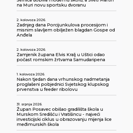
Selnica dobiva modernu školu, a Sveti Martin
na Muri novu sportsku dvoranu
2. kolovoza 2026.
Zadnjeg dana Porcijunkulova procesijom i
misnim slavljem obilježen blagdan Gospe od
Anđela
2. kolovoza 2026.
Zamjenik župana Elvis Kralj u Uštici odao
počast romskim žrtvama Samudaripena
1. kolovoza 2026.
Nakon tjedan dana vrhunskog nadmetanja
proglašeni pobjednici Svjetskog klupskog
prvenstva u feeder ribolovu
31. srpnja 2026.
Župan Posavec obišao gradilišta škola u
Murskom Središću i Vratišincu - najveći
investicijski ciklus u obrazovanju mijenja lice
međimurskih škola