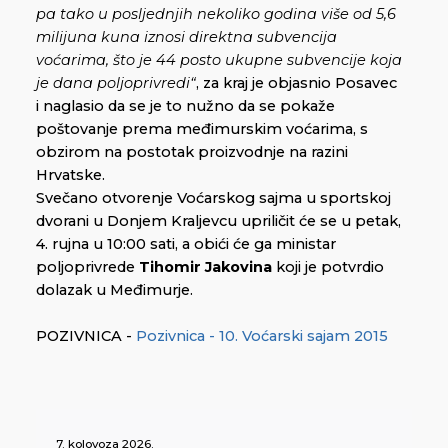
pa tako u posljednjih nekoliko godina više od 5,6
milijuna kuna iznosi direktna subvencija
voćarima, što je 44 posto ukupne subvencije koja
je dana poljoprivredi“
, za kraj je objasnio Posavec
i naglasio da se je to nužno da se pokaže
poštovanje prema međimurskim voćarima, s
obzirom na postotak proizvodnje na razini
Hrvatske.
Svečano otvorenje Voćarskog sajma u sportskoj
dvorani u Donjem Kraljevcu upriličit će se u petak,
4. rujna u 10:00 sati, a obići će ga ministar
poljoprivrede
Tihomir Jakovina
koji je potvrdio
dolazak u Međimurje.
POZIVNICA -
Pozivnica - 10. Voćarski sajam 2015
7. kolovoza 2026.