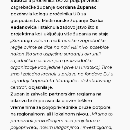
Sobota
, a pročelnica UO za poljoprivredu
Zagrebačke županije
Gordana Županac
pozdravila kolegu pročelnika UO za
gospodarstvo Međimurske županije
Darka
Radanovića
i istaknula zadovoljstvo što s
projektima koji uključuju više županija ne staje.
„Suradnja voćara međimurske i zagrebačke
regije ovime se diže na novi viši nivo, posebice
nakon što smo uspješnu suradnju okrunili
zajedničkim osnivanjem proizvođačke
organizacije kao jedine i prve u Hrvatskoj. Time
smo i zajedno krenuli u prijavu na fondove EU u
izgradnji kapaciteta hladnjače i distributivnog
centra“,
objasnila je.
Župan je zahvalio partnerskim regijama na
odazivu te ih pozvao da u ovim teškim
vremenima za poljoprivrednike pruže potpore,
na regionalnom, ali i lokalnom nivou.
„Mi smo to
prepoznali provođenjem niza projekata u
poljoprivredi, novim ulaganjima i investicijama,