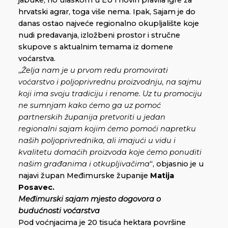
jabuke, no ulaskom u EU i novih pravila igre za
hrvatski agrar, toga više nema. Ipak, Sajam je do
danas ostao najveće regionalno okupljalište koje
nudi predavanja, izložbeni prostor i stručne
skupove s aktualnim temama iz domene
voćarstva.
„
Želja nam je u prvom redu promovirati
voćarstvo i poljoprivrednu proizvodnju, na sajmu
koji ima svoju tradiciju i renome. Uz tu promociju
ne sumnjam kako ćemo ga uz pomoć
partnerskih županija pretvoriti u jedan
regionalni sajam kojim ćemo pomoći napretku
naših poljoprivrednika, ali imajući u vidu i
kvalitetu domaćih proizvoda koje ćemo ponuditi
našim građanima i otkupljivačima
“, objasnio je u
najavi župan Međimurske županije
Matija
Posavec.
Međimurski sajam mjesto dogovora o
budućnosti voćarstva
Pod voćnjacima je 20 tisuća hektara površine