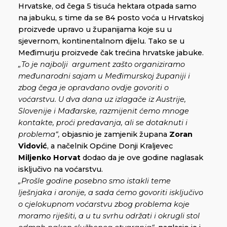
Hrvatske, od čega 5 tisuća hektara otpada samo
na jabuku, s time da se 84 posto voća u Hrvatskoj
proizvede upravo u županijama koje su u
sjevernom, kontinentalnom dijelu. Tako se u
Međimurju proizvede čak trećina hrvatske jabuke.
„To je najbolji argument zašto organiziramo
međunarodni sajam u Međimurskoj županiji i
zbog čega je opravdano ovdje govoriti o
voćarstvu. U dva dana uz izlagače iz Austrije,
Slovenije i Mađarske, razmijenit ćemo mnoge
kontakte, proći predavanja, ali se dotaknuti i
problema“,
objasnio je zamjenik župana
Zoran
Vidović
, a načelnik Općine Donji Kraljevec
Miljenko Horvat
dodao da je ove godine naglasak
isključivo na voćarstvu­.
„Prošle godine posebno smo istakli teme
lješnjaka i aronije, a sada ćemo govoriti isključivo
o cjelokupnom voćarstvu zbog problema koje
moramo riješiti, a u tu svrhu održati i okrugli stol