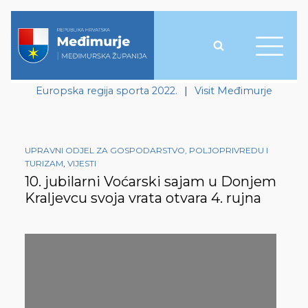
Europska regija sporta 2022.
|
Visit Međimurje
UPRAVNI ODJEL ZA GOSPODARSTVO, POLJOPRIVREDU I
TURIZAM
,
VIJESTI
10. jubilarni Voćarski sajam u Donjem
Kraljevcu svoja vrata otvara 4. rujna