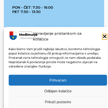
PON - ČET: 7:30 - 16:00
PET 7:30 - 13:30
Upravljanje pristankom za
kolačiće
Kako bismo Vam pružili najbolje iskustvo, koristimo tehnologije
poput kolačića za pohranu i/ili pristup informacijama o uređaju.
Pristanak na te tehnologije omogućit će nam obradu podataka.
REPUBLIKA HRVATSKA
Nepristanak ili povlačenje privole može negativno utjecati na
određene značajke i funkcije.
Prihvaćam
Odbijam kolačiće
© 2022 Međimurska županija. Sva prava pridržana.
Made with ❤ by bg & 3na3.
Prikaži postavke