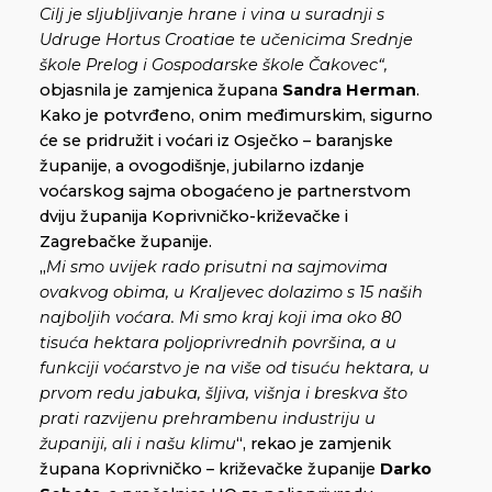
Cilj je sljubljivanje hrane i vina u suradnji s
Udruge Hortus Croatiae te učenicima Srednje
škole Prelog i Gospodarske škole Čakovec“,
objasnila je zamjenica župana
Sandra Herman
.
Kako je potvrđeno, onim međimurskim, sigurno
će se pridružit i voćari iz Osječko – baranjske
županije, a ovogodišnje, jubilarno izdanje
voćarskog sajma obogaćeno je partnerstvom
dviju županija Koprivničko-križevačke i
Zagrebačke županije.
„
Mi smo uvijek rado prisutni na sajmovima
ovakvog obima, u Kraljevec dolazimo s 15 naših
najboljih voćara. Mi smo kraj koji ima oko 80
tisuća hektara poljoprivrednih površina, a u
funkciji voćarstvo je na više od tisuću hektara, u
prvom redu jabuka, šljiva, višnja i breskva što
prati razvijenu prehrambenu industriju u
županiji, ali i našu klimu
“, rekao je zamjenik
župana Koprivničko – križevačke županije
Darko