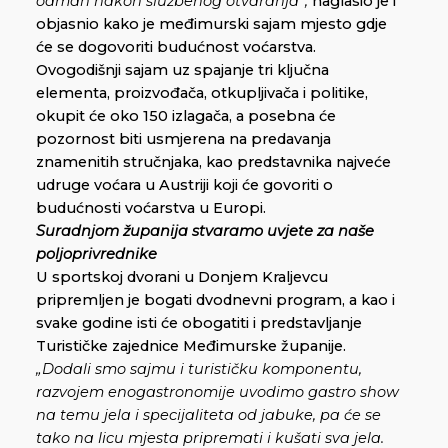
odmah nakon službenog otvaranja“,
naglasio je i
objasnio kako je međimurski sajam mjesto gdje
će se dogovoriti budućnost voćarstva.
Ovogodišnji sajam uz spajanje tri ključna
elementa, proizvođača, otkupljivača i politike,
okupit će oko 150 izlagača, a posebna će
pozornost biti usmjerena na predavanja
znamenitih stručnjaka, kao predstavnika najveće
udruge voćara u Austriji koji će govoriti o
budućnosti voćarstva u Europi.
Suradnjom županija stvaramo uvjete za naše
poljoprivrednike
U sportskoj dvorani u Donjem Kraljevcu
pripremljen je bogati dvodnevni program, a kao i
svake godine isti će obogatiti i predstavljanje
Turističke zajednice Međimurske županije.
„Dodali smo sajmu i turističku komponentu,
razvojem enogastronomije uvodimo gastro show
na temu jela i specijaliteta od jabuke, pa će se
tako na licu mjesta pripremati i kušati sva jela.