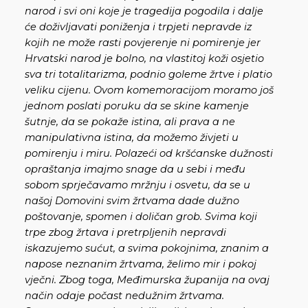
narod i svi oni koje je tragedija pogodila i dalje
će doživljavati poniženja i trpjeti nepravde iz
kojih ne može rasti povjerenje ni pomirenje jer
Hrvatski narod je bolno, na vlastitoj koži osjetio
sva tri totalitarizma, podnio goleme žrtve i platio
veliku cijenu. Ovom komemoracijom moramo još
jednom poslati poruku da se skine kamenje
šutnje, da se pokaže istina, ali prava a ne
manipulativna istina, da možemo živjeti u
pomirenju i miru. Polazeći od kršćanske dužnosti
opraštanja imajmo snage da u sebi i među
sobom sprječavamo mržnju i osvetu, da se u
našoj Domovini svim žrtvama dade dužno
poštovanje, spomen i doličan grob. Svima koji
trpe zbog žrtava i pretrpljenih nepravdi
iskazujemo sućut, a svima pokojnima, znanim a
napose neznanim žrtvama, želimo mir i pokoj
vječni. Zbog toga, Međimurska županija na ovaj
način odaje počast nedužnim žrtvama.