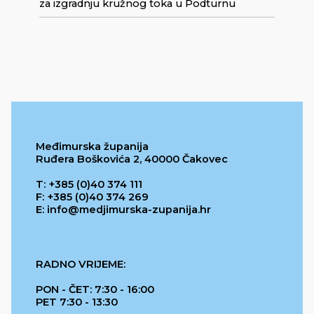
za izgradnju kružnog toka u Podturnu
Međimurska županija
Ruđera Boškovića 2, 40000 Čakovec
T: +385 (0)40 374 111
F: +385 (0)40 374 269
E: info@medjimurska-zupanija.hr
RADNO VRIJEME:
PON - ČET: 7:30 - 16:00
PET 7:30 - 13:30