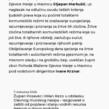
Djevice Marije u Macincu
Stjepan Markušić
, uz
naglasak na odlučnu osudu teških kršenja
ljudskih prava koja su počinili totalitarni
komunistički režimi te izražavanje suosjećanja,
razumijevanja i priznanja za žrtve tih zločina. Žrtve
zločina totalitarnih komunističkih režima koje su
još žive, ili njihove obitelji, zaslužuju sućut,
razumijevanje i priznavanje njihovih patnji.
Obilježavanje Europskog dana sjećanja na žrtve
totalitarnih i autoritarnih režima pjesmom je, na
misnom slavlju i na grobištu Sep, uveličao župni
zbor Pohoda Blažene Djevice Marije u Macincu
pod vodstvom dirigentice
Ivane Krznar
.
7. kolovoza 2026.
Župan Posavec i Milan Rezo u obilasku
Glavnog murskog nasipa – razgovarali o
zaštiti od poplava i stanju vodnih resursa
tijekom sušnog razdoblja