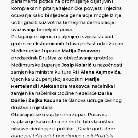
parlamenta potiče na promišljanje osjetljivih i
kompleksnih pitanja zajedničke povijesti i njezina
očuvanja kako bi sljedeće generacije mogle iz nje
učiti i graditi suživot na temeljima demokracije i
uvažavanja temeljnih prava.
Polaganjem vijenca i paljenjem svijeća su kod
grobnice ekshumiranih žrtava počast odali župan
Međimurske županije
Matija Posavec
i
predsjednik Društva za obilježavanje grobišta
Međimurske županije
Josip Kolarić
u nazočnosti
zamjenika ministra kulture RH
Alena Kajmovića
,
vijećnika u Županijskoj skupštini
Marije
Hertelendi
i
Aleksandra Makovca
, načelnika i
zamjenika načelnika Općine Nedelišće
Darka
Danie
i
Željka Kacuna
te članova udruga civilnog
društva, i mještana.
Obraćajući se okupljenima župan Posavec
naglasio je kako istina ne može biti vlasništvo
nikakve ideologije ili politike
. „Dokle god istina
bude politički adut pojedinaca cijeli Hrvatski