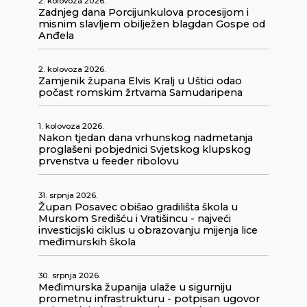
2. kolovoza 2026.
Zadnjeg dana Porcijunkulova procesijom i
misnim slavljem obilježen blagdan Gospe od
Anđela
2. kolovoza 2026.
Zamjenik župana Elvis Kralj u Uštici odao
počast romskim žrtvama Samudaripena
1. kolovoza 2026.
Nakon tjedan dana vrhunskog nadmetanja
proglašeni pobjednici Svjetskog klupskog
prvenstva u feeder ribolovu
31. srpnja 2026.
Župan Posavec obišao gradilišta škola u
Murskom Središću i Vratišincu - najveći
investicijski ciklus u obrazovanju mijenja lice
međimurskih škola
30. srpnja 2026.
Međimurska županija ulaže u sigurniju
prometnu infrastrukturu - potpisan ugovor