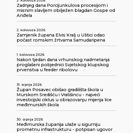
2. kolovoza 2026.
Zadnjeg dana Porcijunkulova procesijom i
misnim slavljem obilježen blagdan Gospe od
Anđela
2. kolovoza 2026.
Zamjenik župana Elvis Kralj u Uštici odao
počast romskim žrtvama Samudaripena
1. kolovoza 2026.
Nakon tjedan dana vrhunskog nadmetanja
proglašeni pobjednici Svjetskog klupskog
prvenstva u feeder ribolovu
31. srpnja 2026.
Župan Posavec obišao gradilišta škola u
Murskom Središću i Vratišincu - najveći
investicijski ciklus u obrazovanju mijenja lice
međimurskih škola
30. srpnja 2026.
Međimurska županija ulaže u sigurniju
prometnu infrastrukturu - potpisan ugovor