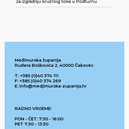
za izgradnju kružnog toka u Podturnu
Međimurska županija
Ruđera Boškovića 2, 40000 Čakovec
T: +385 (0)40 374 111
F: +385 (0)40 374 269
E: info@medjimurska-zupanija.hr
RADNO VRIJEME:
PON - ČET: 7:30 - 16:00
PET 7:30 - 13:30