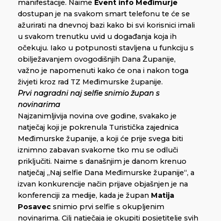
manifestacije. Naime
Event info Međimurje
dostupan je na svakom smart telefonu te će se
ažurirati na dnevnoj bazi kako bi svi korisnici imali
u svakom trenutku uvid u događanja koja ih
očekuju. Iako u potpunosti stavljena u funkciju s
obilježavanjem ovogodišnjih Dana Županije,
važno je napomenuti kako će ona i nakon toga
živjeti kroz rad TZ Međimurske županije.
Prvi nagradni naj selfie snimio župan s
novinarima
Najzanimljivija novina ove godine, svakako je
natječaj koji je pokrenula Turistička zajednica
Međimurske županije, a koji će prije svega biti
iznimno zabavan svakome tko mu se odluči
priključiti. Naime s današnjim je danom krenuo
natječaj „Naj selfie Dana Međimurske županije“, a
izvan konkurencije način prijave objašnjen je na
konferenciji za medije, kada je župan
Matija
Posavec
snimio prvi selfie s okupljenim
novinarima. Cilj natječaja je okupiti posjetitelje svih