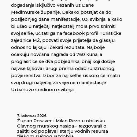
događanja isključivo vezanih uz Dane
Međimurske županije. Dakako potrajat će do
posljednjeg dana manifestacije, 03. svibnja, a kako
bi ušao u natječaj, natjecatelj mora prvo snimiti
svoj selfie, učitati ga na facebook profil Turističke
zajednice MŽ, pozvati svoje prijatelja da glasaju,
odnosno lajkaju i čekati rezultate. Najbolje
očekuju novčana nagrada od 760 kuna, a
proglasit će se dva pobjednika, onaj koji dobije
najviše lajkova i drugi prema odabiru stručnog
povjerenstva. Izbor za naj selfie uskoro će imati i
svoj drugi natječaj, za vrijeme manifestacije
Urbanovo sredinom svibnja.
7. kolovoza 2026.
Župan Posavec i Milan Rezo u obilasku
Glavnog murskog nasipa – razgovarali o
zaštiti od poplava i stanju vodnih resursa
tijekom sušnog razdoblja