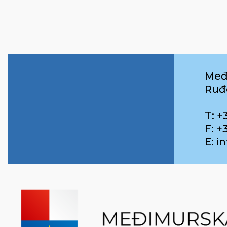
Međ
Ruđ
T: +
F: +
E: 