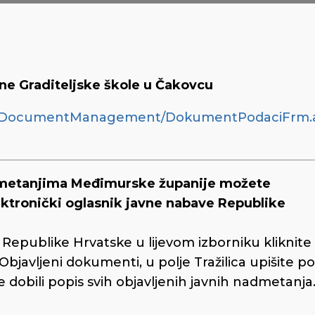
ne Graditeljske škole u Čakovcu
IPN/DocumentManagement/DokumentPodaciFrm.
admetanjima Međimurske županije možete
lektronički oglasnik javne nabave Republike
epublike Hrvatske u lijevom izborniku kliknite
 Objavljeni dokumenti, u polje Tražilica upišite p
 dobili popis svih objavljenih javnih nadmetanja