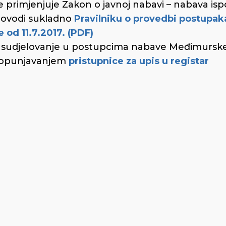
e primjenjuje Zakon o javnoj nabavi – nabava is
rovodi sukladno
Pravilniku o provedbi postupak
od 11.7.2017. (PDF)
za sudjelovanje u postupcima nabave Međimursk
 popunjavanjem
pristupnice za upis u registar