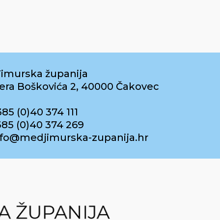
imurska županija
era Boškovića 2, 40000 Čakovec
385 (0)40 374 111
385 (0)40 374 269
info@medjimurska-zupanija.hr