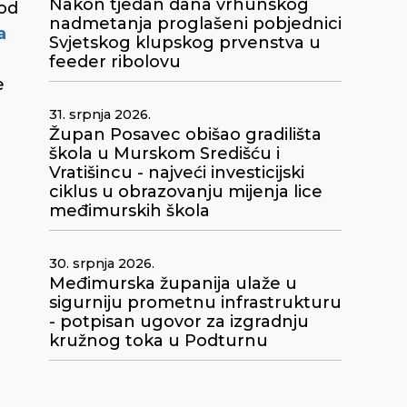
Nakon tjedan dana vrhunskog
pod
nadmetanja proglašeni pobjednici
a
Svjetskog klupskog prvenstva u
feeder ribolovu
e
31. srpnja 2026.
Župan Posavec obišao gradilišta
škola u Murskom Središću i
Vratišincu - najveći investicijski
ciklus u obrazovanju mijenja lice
međimurskih škola
30. srpnja 2026.
Međimurska županija ulaže u
sigurniju prometnu infrastrukturu
- potpisan ugovor za izgradnju
kružnog toka u Podturnu