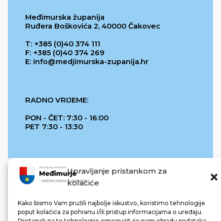
Međimurska županija
Ruđera Boškovića 2, 40000 Čakovec
T: +385 (0)40 374 111
F: +385 (0)40 374 269
E: info@medjimurska-zupanija.hr
RADNO VRIJEME:
PON - ČET: 7:30 - 16:00
PET 7:30 - 13:30
Upravljanje pristankom za
kolačiće
Kako bismo Vam pružili najbolje iskustvo, koristimo tehnologije
poput kolačića za pohranu i/ili pristup informacijama o uređaju.
Pristanak na te tehnologije omogućit će nam obradu podataka.