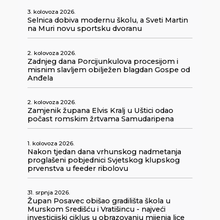
3. kolovoza 2026.
Selnica dobiva modernu školu, a Sveti Martin
na Muri novu sportsku dvoranu
2. kolovoza 2026.
Zadnjeg dana Porcijunkulova procesijom i
misnim slavljem obilježen blagdan Gospe od
Anđela
2. kolovoza 2026.
Zamjenik župana Elvis Kralj u Uštici odao
počast romskim žrtvama Samudaripena
1. kolovoza 2026.
Nakon tjedan dana vrhunskog nadmetanja
proglašeni pobjednici Svjetskog klupskog
prvenstva u feeder ribolovu
31. srpnja 2026.
Župan Posavec obišao gradilišta škola u
Murskom Središću i Vratišincu - najveći
investicijski ciklus u obrazovanju mijenja lice