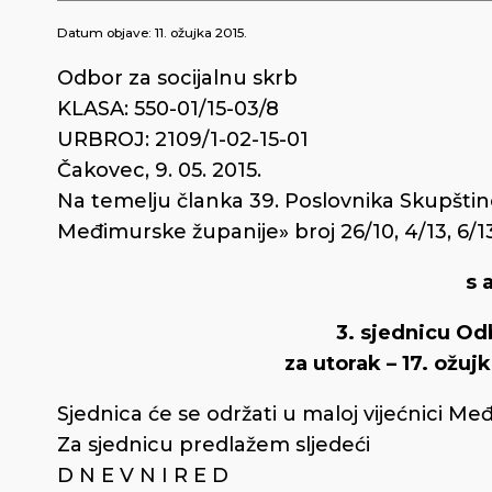
Datum objave:
11. ožujka 2015.
Odbor za socijalnu skrb
KLASA: 550-01/15-03/8
URBROJ: 2109/1-02-15-01
Čakovec, 9. 05. 2015.
Na temelju članka 39. Poslovnika Skupšti
Međimurske županije» broj 26/10, 4/13, 6/13-
s 
3. sjednicu Od
za utorak – 17. ožuj
Sjednica će se održati u maloj vijećnici Me
Za sjednicu predlažem sljedeći
D N E V N I R E D