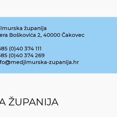
imurska županija
era Boškovića 2, 40000 Čakovec
385 (0)40 374 111
385 (0)40 374 269
info@medjimurska-zupanija.hr