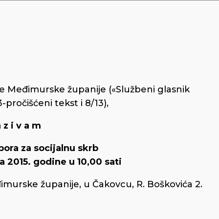
ne Međimurske županije («Službeni glasnik
pročišćeni tekst i 8/13),
a z i v a m
bora za socijalnu skrb
ka 2015. godine u 10,00 sati
đimurske županije, u Čakovcu, R. Boškovića 2.