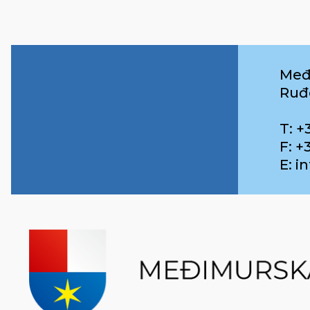
Međ
Ruđ
T: +
F: +
E: 