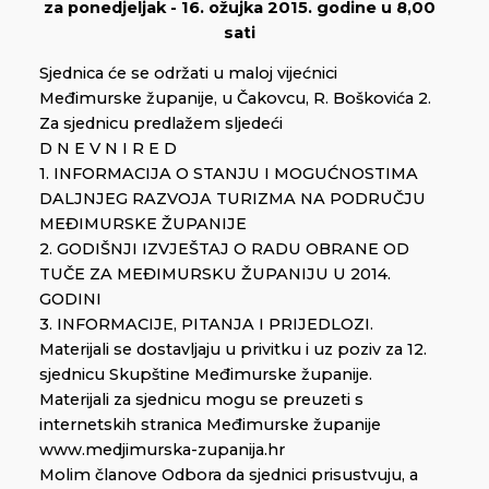
za ponedjeljak - 16. ožujka 2015. godine u 8,00
sati
Sjednica će se održati u maloj vijećnici
Međimurske županije, u Čakovcu, R. Boškovića 2.
Za sjednicu predlažem sljedeći
D N E V N I R E D
1. INFORMACIJA O STANJU I MOGUĆNOSTIMA
DALJNJEG RAZVOJA TURIZMA NA PODRUČJU
MEĐIMURSKE ŽUPANIJE
2. GODIŠNJI IZVJEŠTAJ O RADU OBRANE OD
TUČE ZA MEĐIMURSKU ŽUPANIJU U 2014.
GODINI
3. INFORMACIJE, PITANJA I PRIJEDLOZI.
Materijali se dostavljaju u privitku i uz poziv za 12.
sjednicu Skupštine Međimurske županije.
Materijali za sjednicu mogu se preuzeti s
internetskih stranica Međimurske županije
www.medjimurska-zupanija.hr
Molim članove Odbora da sjednici prisustvuju, a