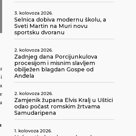
3. kolovoza 2026.
Selnica dobiva modernu školu, a
Sveti Martin na Muri novu
sportsku dvoranu
2. kolovoza 2026.
Zadnjeg dana Porcijunkulova
procesijom i misnim slavljem
u
obilježen blagdan Gospe od
Anđela
i
a
e
2. kolovoza 2026.
Zamjenik župana Elvis Kralj u Uštici
a
odao počast romskim žrtvama
Samudaripena
u
1. kolovoza 2026.