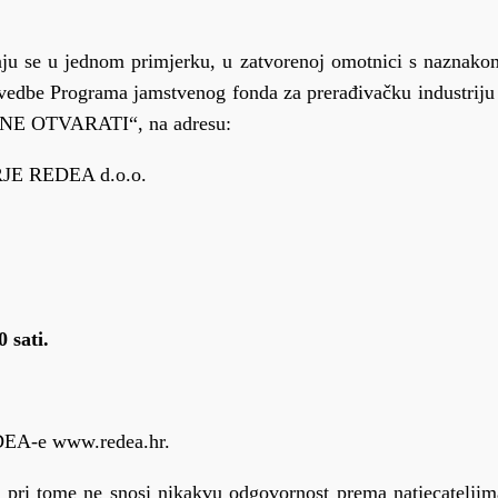
jaju se u jednom primjerku, u zatvorenoj omotnici s naznako
ovedbe Programa jamstvenog fonda za prerađivačku industriju 
u – NE OTVARATI“, na adresu:
 REDEA d.o.o.
 sati.
REDEA-e www.redea.hr.
 pri tome ne snosi nikakvu odgovornost prema natjecateljim