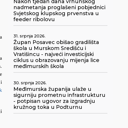
Nakon tjedan dana vrhunskog
nadmetanja proglašeni pobjednici
Svjetskog klupskog prvenstva u
feeder ribolovu
31. srpnja 2026.
a
Župan Posavec obišao gradilišta
škola u Murskom Središću i
Vratišincu - najveći investicijski
a
ciklus u obrazovanju mijenja lice
.
međimurskih škola
e
i
30. srpnja 2026.
Međimurska županija ulaže u
k
sigurniju prometnu infrastrukturu
- potpisan ugovor za izgradnju
kružnog toka u Podturnu
i