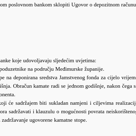
nom poslovnom bankom sklopiti Ugovor o depozitnom računu
anke koje udovoljavaju sljedećim uvjetima:
a poduzetnike na području Međimurske županije.
e na deponirana sredstva Jamstvenog fonda za cijelo vrijem
išnja. Obračun kamate radi se jednom godišnje, nakon čega s
onenta.
i će sadržajem biti sukladan namjeni i ciljevima realizacij
ra sadržavati i klauzulu o mogućnosti povrata neiskorišteno
z zadržavanje ugovorene kamatne stope.