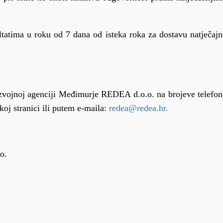
ultatima u roku od 7 dana od isteka roka za dostavu natječajn
zvojnoj agenciji Međimurje REDEA d.o.o. na brojeve telefon
oj stranici ili putem e-maila:
redea@redea.hr.
o.