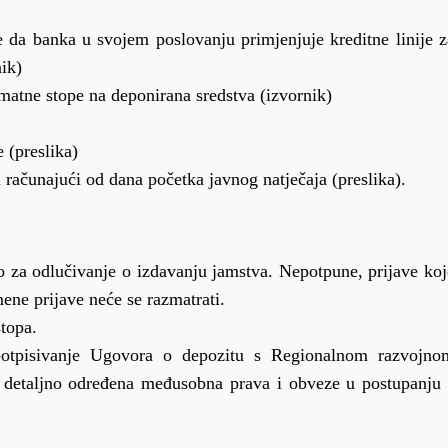
e da banka u svojem poslovanju primjenjuje kreditne linije z
ik)
matne stope na deponirana sredstva (izvornik)
 (preslika)
ca računajući od dana početka javnog natječaja (preslika).
o za odlučivanje o izdavanju jamstva. Nepotpune, prijave koj
ene prijave neće se razmatrati.
topa.
potpisivanje Ugovora o depozitu s Regionalnom razvojno
detaljno određena međusobna prava i obveze u postupanju 