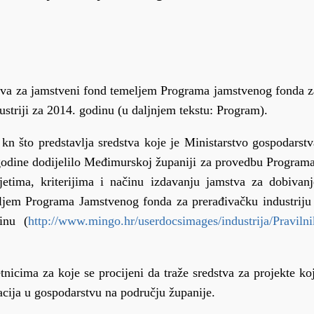
stva za jamstveni fond temeljem Programa jamstvenog fonda z
dustriji za 2014. godinu (u daljnjem tekstu: Program).
n što predstavlja sredstva koje je Ministarstvo gospodarstv
odine dodijelilo Međimurskoj županiji za provedbu Programa
etima, kriterijima i načinu izdavanju jamstva za dobivanj
eljem Programa Jamstvenog fonda za prerađivačku industriju 
inu (
http://www.mingo.hr/userdocsimages/industrija/Pravilni
tnicima za koje se procijeni da traže sredstva za projekte koj
acija u gospodarstvu na području županije.