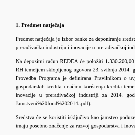
1. Predmet natječaja
Predmet natječaja je izbor banke za deponiranje sred
prerađivačku industriju i inovacije u prerađivačkoj in
Na depozitni račun REDEA će položiti 1.330.200,00 k
RH temeljem sklopljenog ugovora 23. svibnja 2014. g
Provedba Programa je definirana Pravilnikom o uvj
gospodarskih kredita i načinu korištenja kredita tem
inovacije u prerađivačkoj industriji za 2014. god
Jamstveni%20fond%202014..pdf).
Sredstva će se koristiti isključivo kao jamstvo poduze
imaju posebno značenje za razvoj gospodarstva i inov