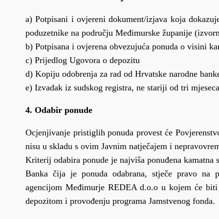
a) Potpisani i ovjereni dokument/izjava koja dokazuj
poduzetnike na području Međimurske županije (izvorn
b) Potpisana i ovjerena obvezujuća ponuda o visini ka
c) Prijedlog Ugovora o depozitu
d) Kopiju odobrenja za rad od Hrvatske narodne banke
e) Izvadak iz sudskog registra, ne stariji od tri mjese
4. Odabir ponude
Ocjenjivanje pristiglih ponuda provest će Povjerenstv
nisu u skladu s ovim Javnim natječajem i nepravovrem
Kriterij odabira ponude je najviša ponuđena kamatna s
Banka čija je ponuda odabrana, stječe pravo na 
agencijom Međimurje REDEA d.o.o u kojem će biti 
depozitom i provođenju programa Jamstvenog fonda.