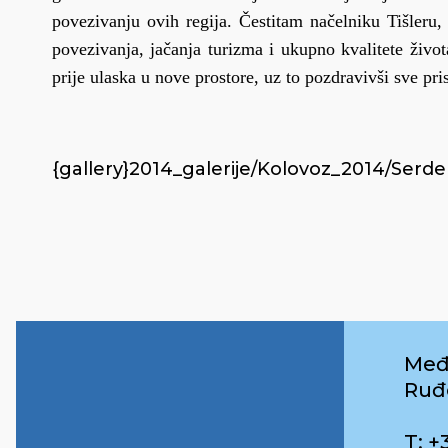
povezivanju ovih regija. Čestitam načelniku Tišleru,
povezivanja, jačanja turizma i ukupno kvalitete život
prije ulaska u nove prostore, uz to pozdravivši sve pr
{gallery}2014_galerije/Kolovoz_2014/Serdeh
Međ
Ruđ
T: +