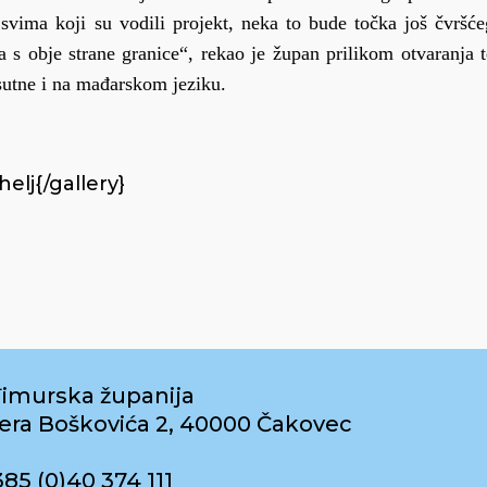
 svima koji su vodili projekt, neka to bude točka još čvršće
a s obje strane granice“, rekao je župan prilikom otvaranja t
isutne i na mađarskom jeziku.
elj{/gallery}
imurska županija
era Boškovića 2, 40000 Čakovec
385 (0)40 374 111