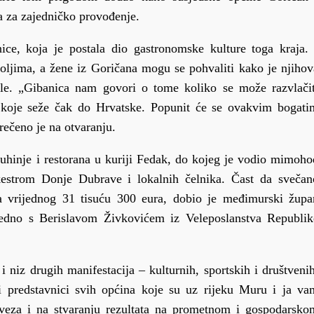
a za zajedničko provođenje.
ice, koja je postala dio gastronomske kulture toga kraja. 
oljima, a žene iz Goričana mogu se pohvaliti kako je njihov
tule. „Gibanica nam govori o tome koliko se može razvlačit
to koje seže čak do Hrvatske. Popunit će se ovakvim bogati
rečeno je na otvaranju.
kuhinje i restorana u kuriji Fedak, do kojeg je vodio mimoho
estrom Donje Dubrave i lokalnih čelnika. Čast da svečan
ta vrijednog 31 tisuću 300 eura, dobio je međimurski župa
jedno s Berislavom Živkovićem iz Veleposlanstva Republik
i niz drugih manifestacija – kulturnih, sportskih i društvenih
i predstavnici svih općina koje su uz rijeku Muru i ja va
h veza i na stvaranju rezultata na prometnom i gospodarsko