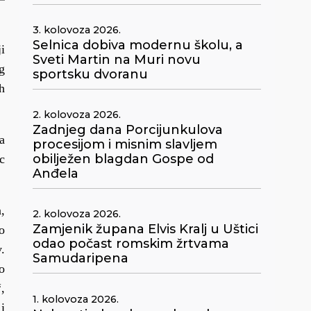
3. kolovoza 2026.
Selnica dobiva modernu školu, a
i
Sveti Martin na Muri novu
g
sportsku dvoranu
h
2. kolovoza 2026.
Zadnjeg dana Porcijunkulova
a
procesijom i misnim slavljem
obilježen blagdan Gospe od
c
Anđela
,
2. kolovoza 2026.
Zamjenik župana Elvis Kralj u Uštici
o
odao počast romskim žrtvama
.
Samudaripena
o
,
1. kolovoza 2026.
i