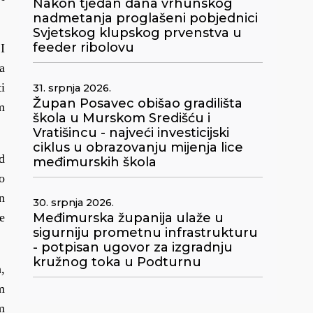
Nakon tjedan dana vrhunskog
nadmetanja proglašeni pobjednici
Svjetskog klupskog prvenstva u
feeder ribolovu
I
a
i
31. srpnja 2026.
Župan Posavec obišao gradilišta
m
škola u Murskom Središću i
Vratišincu - najveći investicijski
ciklus u obrazovanju mijenja lice
d
međimurskih škola
o
n
30. srpnja 2026.
e
Međimurska županija ulaže u
sigurniju prometnu infrastrukturu
- potpisan ugovor za izgradnju
kružnog toka u Podturnu
,
m
m