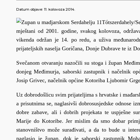
Datum objave:
11. kolovoza 2014.
Tótszerdahely/Se
mještani od 2001. godine, svakog kolovoza, održavaj
vikenda održan je 14. po redu, a uživa međunarodn
prijateljskih naselja Goričana, Donje Dubrave te iz D
Svečanom otvaranju nazočili su stoga i župan Međimu
donjeg Međimurja, saborski zastupnik i načelnik o
Josip Grivec, načelnik općine Kotoriba Ljubomir Grge
Uz dobrodošlicu svim prijateljima s hrvatske i mađarske
a prisutnima se, naglasivši dobrosusjedske odnose i
dobre zabave, ali i dobrih projekata te uspješne 
Marije do Kotoribe. Jer mislim da smo dobar primj
stanovništvo može surađivati, a da to bude u intere
naglasio je župan, dok je saborski zastupnik Mo