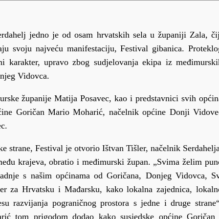
rdahelj jedno je od osam hrvatskih sela u županiji Zala, čij
u svoju najveću manifestaciju, Festival gibanica. Proteklo
i karakter, upravo zbog sudjelovanja ekipa iz međimurski
onjeg Vidovca.
rske županije Matija Posavec, kao i predstavnici svih općin
pćine Goričan Mario Moharić, načelnik općine Donji Vidove
c.
 strane, Festival je otvorio Ištvan Tišler, načelnik Serdahelja
zmeđu krajeva, obratio i međimurski župan. „Svima želim pun
suradnje s našim općinama od Goričana, Donjeg Vidovca, Sv
er za Hrvatsku i Mađarsku, kako lokalna zajednica, lokaln
su razvijanja pograničnog prostora s jedne i druge strane“
harić tom prigodom dodao kako susjedske općine Goričan 