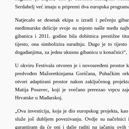
Serdahelj već imaju u pripremi dva europska program
Natjecalo se desetak ekipa u izradi i pečenju giban
međimurske delicije svoje su mjesto našle među najb
gibanica i 2011. godine bila dobitnica prestižne ti
tijesto, ona simbolizira suradnju. Dugo je to tijes
događanjima, za jednu ukusnu gibanicu u konačnici“, 
U okviru Festivala otvoren je i novouređeni prostor 
predvođen Mažoretkinjama Goričana, Puhačkim ork
otvori adaptirani prostor nakon zaključenog projek
Matija Posavec, koji je svečano prerezao vrpcu za
Hrvatske u Mađarskoj.
„Ova investicija, koja je dio europskog projekta, kao 
služe još dubljem povezivanju. Ovdje su načelnici 
garantiram da će oni i dalje raditi na jačanju ovi