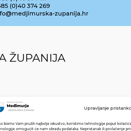
385 (0)40 374 269
info@medjimurska-zupanija.hr
Upravljanje pristank
o bismo Vam pružili najbolje iskustvo, koristimo tehnologije poput kolačića 
Made with ❤ by bg & 3na3.
nologije omogućit će nam obradu podataka. Nepristanak ili povlačenje pri