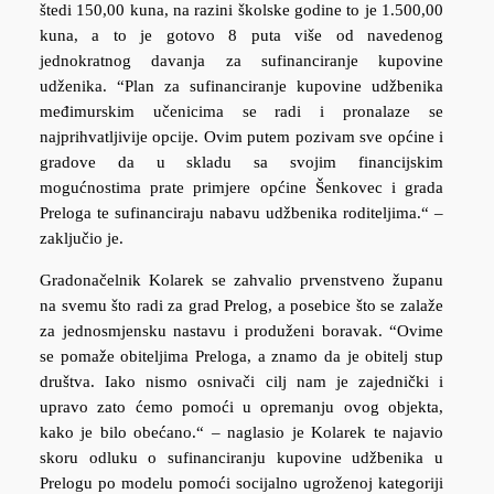
štedi 150,00 kuna, na razini školske godine to je 1.500,00
kuna, a to je gotovo 8 puta više od navedenog
jednokratnog davanja za sufinanciranje kupovine
udženika. “Plan za sufinanciranje kupovine udžbenika
međimurskim učenicima se radi i pronalaze se
najprihvatljivije opcije. Ovim putem pozivam sve općine i
gradove da u skladu sa svojim financijskim
mogućnostima prate primjere općine Šenkovec i grada
Preloga te sufinanciraju nabavu udžbenika roditeljima.“ –
zaključio je.
Gradonačelnik Kolarek se zahvalio prvenstveno županu
na svemu što radi za grad Prelog, a posebice što se zalaže
za jednosmjensku nastavu i produženi boravak. “Ovime
se pomaže obiteljima Preloga, a znamo da je obitelj stup
društva. Iako nismo osnivači cilj nam je zajednički i
upravo zato ćemo pomoći u opremanju ovog objekta,
kako je bilo obećano.“ – naglasio je Kolarek te najavio
skoru odluku o sufinanciranju kupovine udžbenika u
Prelogu po modelu pomoći socijalno ugroženoj kategoriji