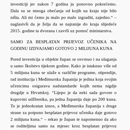
investiciji jer nakon 7 godina ju ponovno pokrećemo.
Dala su se mnoga obećanja od kojih na kraju nije bilo
ništa. Ali mi ćemo ju malo po malo izgraditi, zajedno.“ –
naglasivši da je želja da se najranije do kraja slijedeće
2015. godine ta dvorana i završi uz pomoć ministarstva.
SAMO ZA BESPLATAN PRIJEVOZ UČENIKA NA
GODINU IZDVAJAMO GOTOVO 2 MILIJUNA KUNA
Pored investicija u objekte župan se osvrnuo i na ulaganja
u samo školstvo tijekom godine. Kako je istaknuo više od
5 milijuna kuna se ulaže u različite programe, stipendije,
rad institucija i Međimurska županija je jedina koja svojim
učenicima osigurava nadstandarde kojih nema nigdje
drugdje u Hrvatskoj. “Lijepo je da neki sada govore o
kupovini udžbenika, pa jedna županija daje po 200 kuna.
To je jednokratan iznos, a Međimurska županija s druge
strane za potpuno besplatan prijevoz učenika daje gotovo
2 milijuna kuna.“ – rekao je župan te napomenuo da ako
se roditeljima samo na mjesec kroz besplatan prijevoz