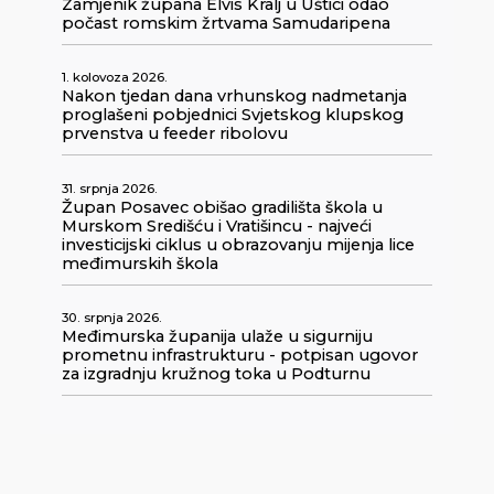
Zamjenik župana Elvis Kralj u Uštici odao
počast romskim žrtvama Samudaripena
1. kolovoza 2026.
Nakon tjedan dana vrhunskog nadmetanja
proglašeni pobjednici Svjetskog klupskog
prvenstva u feeder ribolovu
31. srpnja 2026.
Župan Posavec obišao gradilišta škola u
Murskom Središću i Vratišincu - najveći
investicijski ciklus u obrazovanju mijenja lice
međimurskih škola
30. srpnja 2026.
Međimurska županija ulaže u sigurniju
prometnu infrastrukturu - potpisan ugovor
za izgradnju kružnog toka u Podturnu