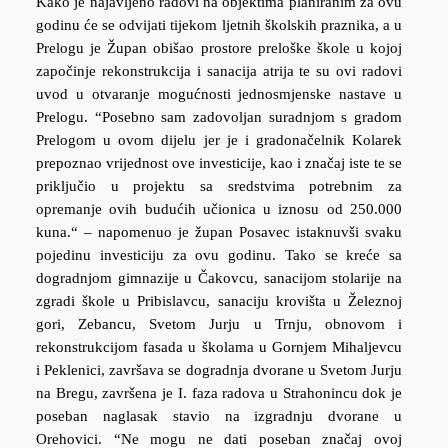
Kako je najavljeno radovi na objektima planiranim za ovu
godinu će se odvijati tijekom ljetnih školskih praznika, a u
Prelogu je Župan obišao prostore preloške škole u kojoj
započinje rekonstrukcija i sanacija atrija te su ovi radovi
uvod u otvaranje mogućnosti jednosmjenske nastave u
Prelogu. “Posebno sam zadovoljan suradnjom s gradom
Prelogom u ovom dijelu jer je i gradonačelnik Kolarek
prepoznao vrijednost ove investicije, kao i značaj iste te se
priključio u projektu sa sredstvima potrebnim za
opremanje ovih budućih učionica u iznosu od 250.000
kuna.“ – napomenuo je župan Posavec istaknuvši svaku
pojedinu investiciju za ovu godinu. Tako se kreće sa
dogradnjom gimnazije u Čakovcu, sanacijom stolarije na
zgradi škole u Pribislavcu, sanaciju krovišta u Železnoj
gori, Zebancu, Svetom Jurju u Trnju, obnovom i
rekonstrukcijom fasada u školama u Gornjem Mihaljevcu
i Peklenici, završava se dogradnja dvorane u Svetom Jurju
na Bregu, završena je I. faza radova u Strahonincu dok je
poseban naglasak stavio na izgradnju dvorane u
Orehovici. “Ne mogu ne dati poseban značaj ovoj