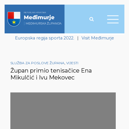
Europska regija sporta 2022.
|
Visit Međimurje
SLUŽBA ZA POSLOVE ŽUPANA
,
VIJESTI
Župan primio tenisačice Ena
Mikulčić i Ivu Mekovec