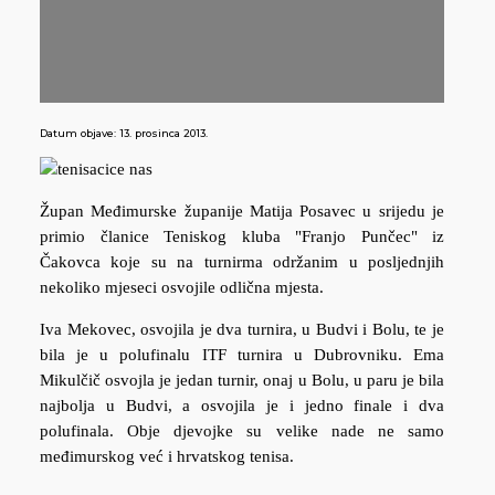
Datum objave:
13. prosinca 2013.
Župan Međimurske županije Matija Posavec u srijedu je
primio članice Teniskog kluba "Franjo Punčec" iz
Čakovca koje su na turnirma održanim u posljednjih
nekoliko mjeseci osvojile odlična mjesta.
Iva Mekovec, osvojila je dva turnira, u Budvi i Bolu, te je
bila je u polufinalu ITF turnira u Dubrovniku. Ema
Mikulčič osvojla je jedan turnir, onaj u Bolu, u paru je bila
najbolja u Budvi, a osvojila je i jedno finale i dva
polufinala. Obje djevojke su velike nade ne samo
međimurskog već i hrvatskog tenisa.