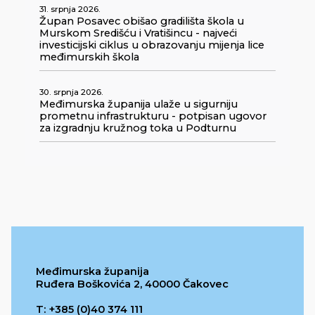
31. srpnja 2026.
Župan Posavec obišao gradilišta škola u
Murskom Središću i Vratišincu - najveći
investicijski ciklus u obrazovanju mijenja lice
međimurskih škola
30. srpnja 2026.
Međimurska županija ulaže u sigurniju
prometnu infrastrukturu - potpisan ugovor
za izgradnju kružnog toka u Podturnu
Međimurska županija
Ruđera Boškovića 2, 40000 Čakovec
T: +385 (0)40 374 111