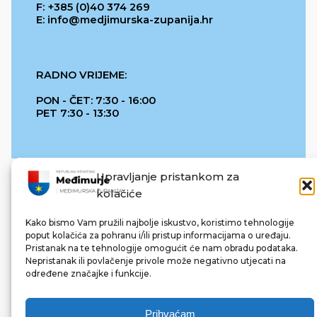
F: +385 (0)40 374 269
E: info@medjimurska-zupanija.hr
RADNO VRIJEME:
PON - ČET: 7:30 - 16:00
PET 7:30 - 13:30
Upravljanje pristankom za
kolačiće
Kako bismo Vam pružili najbolje iskustvo, koristimo tehnologije
poput kolačića za pohranu i/ili pristup informacijama o uređaju.
Pristanak na te tehnologije omogućit će nam obradu podataka.
REPUBLIKA HRVATSKA
Nepristanak ili povlačenje privole može negativno utjecati na
određene značajke i funkcije.
Prihvaćam