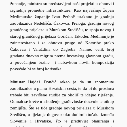
županije, ministru su predstavljeni naši projekti u obnovi i
izgradnji prometne infrastrukture. Kao najvažnije župan
Međimurske županije Ivan Perhoč istaknuo je gradnju
zaobilaznica Nedelišća, Čakovca, Preloga, gradnju novog
graničnog prijelaza u Murskom Središću, te spoja novog i
starog graničnog prijelaza Goričan. Također, Međimurje je
zainteresirano i za obnovu pruge od Kotoribe preko
Čakovca i Varaždina do Zagreba. Naime, velik broj
građana dnevno migrira prema hrvatskog glavnom gradu,
a povećanjem brzine i nabavkom novih kompozicija
povećalo bi se broj korisnika.
Ministar Hajdaš Dončić rekao je da su spomenute
zaobilaznice u planu Hrvatskih cesta, te da bi do prosinca
trebale biti završene studije za okoliš te idejno riješenje.
Odmah se kreće u ishođenje građevinske dozvole te otkup
zemljišta. Što se tiče gradnje novog prijelaza u Murskom
Središću, u tijeku je dogovor oko dodirnih točaka između
Slovenije i Hrvatske, što je preduvjet planiranja i