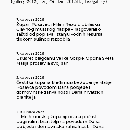
{gallery}2012galerije/Studeni_2012/Hajdas{/gallery}
7. kolovoza 2026.
Župan Posavec i Milan Rezo u obilasku
Glavnog murskog nasipa – razgovarali o
zaštiti od poplava i stanju vodnih resursa
tijekom sušnog razdoblja
7. kolovoza 2026.
Ususret blagdanu Velike Gospe, Općina Sveta
Marija proslavila svoj dan
5. kolovoza 2026.
Čestitka župana Međimurske županije Matije
Posavca povodom Dana pobjede i
domovinske zahvalnosti i Dana hrvatskih
branitelja
4. kolovoza 2026.
U Međimurskoj županiji odana počast
poginulim braniteljima povodom Dana
pobjede i domovinske zahvalnosti i Dana