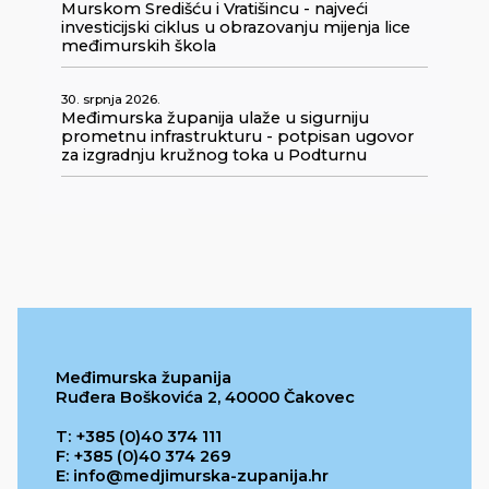
Murskom Središću i Vratišincu - najveći
investicijski ciklus u obrazovanju mijenja lice
međimurskih škola
30. srpnja 2026.
Međimurska županija ulaže u sigurniju
prometnu infrastrukturu - potpisan ugovor
za izgradnju kružnog toka u Podturnu
Međimurska županija
Ruđera Boškovića 2, 40000 Čakovec
T: +385 (0)40 374 111
F: +385 (0)40 374 269
E: info@medjimurska-zupanija.hr