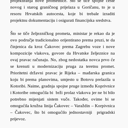
projektiranja nove prometnice. Što se tiče spojne ceste
novog i starog graničnog prijelaza u Goričanu, to je u
resoru Hrvatskih autocesta, koje bi trebale izraditi
projektnu dokumentaciju i osigurati financijska sredstva.
Što se tiče željezničkog prometa, ministar je rekao da je
ovo područje tradicionalno orijentirano prema pruzi, te da
činjenica da kroz Čakovec prema Zagrebu voze i nove
kompozicije vlakova, govore da Hrvatske željeznice na
ovaj pravac računaju. No, zbog nedostatka novca prvo će
se krenuti u modernizaciju pruga za teretnu promet.
Prioritetni državni pravac je Rijeka – mađarska granica
koju bi prema planovima, umjesto u Botovu prelazila u
Kotoribi. Naime, gradnja spojne pruge između Koprivnice
i Kotoribe omogućila bi brži prolaz vlakova jer ne bi bilo
potrebno mijenjati sistem vuče. Također, ovime bi se
omogućila kružna linija Čakovec – Varaždin – Korpivnica
– Čakovec, što bi omogućilo jednostavniji prigradski
prijevoz.