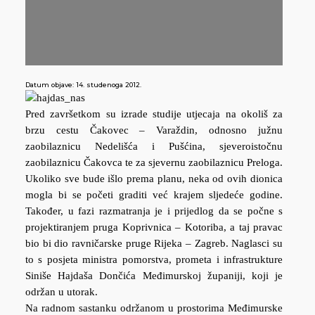
Datum objave:
14. studenoga 2012.
Pred završetkom su izrade studije utjecaja na okoliš za
brzu cestu Čakovec – Varaždin, odnosno južnu
zaobilaznicu Nedelišća i Pušćina, sjeveroistočnu
zaobilaznicu Čakovca te za sjevernu zaobilaznicu Preloga.
Ukoliko sve bude išlo prema planu, neka od ovih dionica
mogla bi se početi graditi već krajem sljedeće godine.
Također, u fazi razmatranja je i prijedlog da se počne s
projektiranjem pruga Koprivnica – Kotoriba, a taj pravac
bio bi dio ravničarske pruge Rijeka – Zagreb. Naglasci su
to s posjeta ministra pomorstva, prometa i infrastrukture
Siniše Hajdaša Dončića Međimurskoj županiji, koji je
održan u utorak.
Na radnom sastanku održanom u prostorima Međimurske