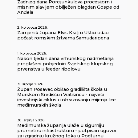
Zadnjeg dana Porcijunkulova procesijom i
misnim slavljem obilježen blagdan Gospe od
Anđela
2. kolovoza 2026.
Zamjenik župana Elvis Kralj u Uštici odao
počast romskim žrtvama Samudaripena
1. kolovoza 2026.
Nakon tjedan dana vrhunskog nadmetanja
proglašeni pobjednici Svjetskog klupskog
prvenstva u feeder ribolovu
31. srpnja 2026.
Župan Posavec obišao gradilišta škola u
Murskom Središću i Vratišincu - najveći
investicijski ciklus u obrazovanju mijenja lice
međimurskih škola
30. srpnja 2026.
Međimurska županija ulaže u sigurniju
prometnu infrastrukturu - potpisan ugovor
za izgradnju kružnog toka u Podturnu