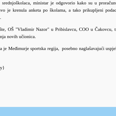
z srednjoškolaca, ministar je odgovorio kako su u proračun
avo je krenula anketa po školama, a tako prikupljeni podac
.
ište, OŠ "Vladimir Nazor" u Pribislavcu, COO u Čakovcu, t
nja novih učionica.
i da je Međimurje sportska regija, posebno naglašavajući uspje
ry}