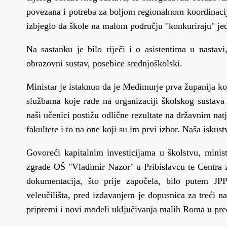
povezana i potreba za boljom regionalnom koordinacijo
izbjeglo da škole na malom području "konkuriraju" jedn
Na sastanku je bilo riječi i o asistentima u nastav
obrazovni sustav, posebice srednjoškolski.
Ministar je istaknuo da je Međimurje prva županija koj
službama koje rade na organizaciji školskog sustav
naši učenici postižu odlične rezultate na državnim natj
fakultete i to na one koji su im prvi izbor. Naša iskust
Govoreći kapitalnim investicijama u školstvu, minis
zgrade OŠ "Vladimir Nazor" u Pribislavcu te Centra z
dokumentacija, što prije započela, bilo putem JP
veleučilišta, pred izdavanjem je dopusnica za treći 
pripremi i novi modeli uključivanja malih Roma u pred