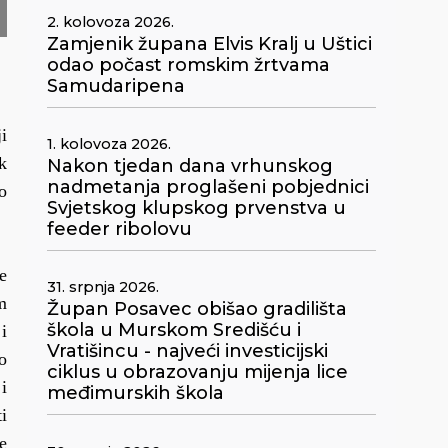
2. kolovoza 2026.
Zamjenik župana Elvis Kralj u Uštici
odao počast romskim žrtvama
Samudaripena
i
1. kolovoza 2026.
k
Nakon tjedan dana vrhunskog
nadmetanja proglašeni pobjednici
o
Svjetskog klupskog prvenstva u
feeder ribolovu
e
31. srpnja 2026.
m
Župan Posavec obišao gradilišta
škola u Murskom Središću i
i
Vratišincu - najveći investicijski
o
ciklus u obrazovanju mijenja lice
i
međimurskih škola
i
e