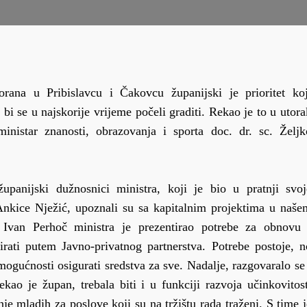
orana u Pribislavcu i Čakovcu županijski je prioritet koj
i se u najskorije vrijeme počeli graditi. Rekao je to u utora
inistar znanosti, obrazovanja i sporta doc. dr. sc. Željk
anijski dužnosnici ministra, koji je bio u pratnji svoj
nkice Nježić, upoznali su sa kapitalnim projektima u naše
Ivan Perhoč ministra je prezentirao potrebe za obnovu 
irati putem Javno-privatnog partnerstva. Potrebe postoje, n
 mogućnosti osigurati sredstva za sve. Nadalje, razgovaralo se 
kao je župan, trebala biti i u funkciji razvoja učinkovitost
e mladih za poslove koji su na tržištu rada traženi. S time j