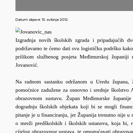
Datum objave:
15. svibnja 2012.
Izgradnja novih školskih zgrada i pripadajućih dv
podržavamo te ćemo dati svu logističku podršku kako b
prilikom službenog posjeta Međimurskoj županiji m
Jovanović.
Na radnom sastanku održanom u Uredu župana, žup
pomoćnice zadužene za osnovno i srednje školstvo A
obrazovnom sustavu. Župan Međimurske županije 
dogradnju školskih objekata koji bi se mogli financ
pitanje je u financiranju, jer Županija trenutno nije u
o mreži predškolskih i školskih ustanova, koja bi, re
cijelog obrazovnog sustava, te omogućavati obrazovanj