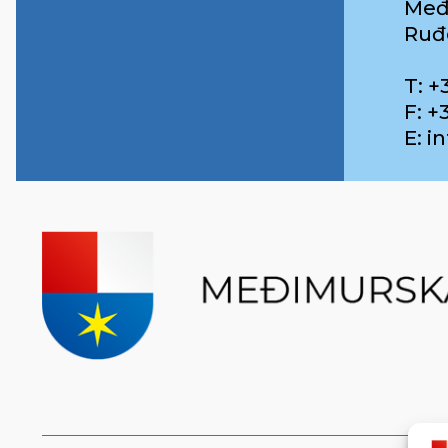
Međ
Ruđ
T: +
F: +
E: 