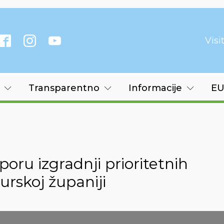
Vis
Transparentno
Informacije
EU
oru izgradnji prioritetnih
rskoj županiji