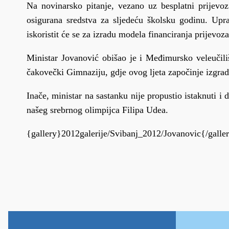
Na novinarsko pitanje, vezano uz besplatni prijevo
osigurana sredstva za sljedeću školsku godinu. Upr
iskoristit će se za izradu modela financiranja prijevoza
Ministar Jovanović obišao je i Međimursko veleučil
čakovečki Gimnaziju, gdje ovog ljeta započinje izgrad
Inače, ministar na sastanku nije propustio istaknuti 
našeg srebrnog olimpijca Filipa Udea.
{gallery}2012galerije/Svibanj_2012/Jovanovic{/galle