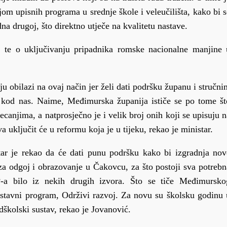
m upisnih programa u srednje škole i veleučilišta, kako bi s
a drugoj, što direktno utječe na kvalitetu nastave.
i, te o uključivanju pripadnika romske nacionalne manjine 
u obilazi na ovaj način jer želi dati podršku županu i stručni
a kod nas. Naime, Međimurska županija ističe se po tome št
ecanjima, a natprosječno je i velik broj onih koji se upisuju n
va uključit će u reformu koja je u tijeku, rekao je ministar.
tar je rekao da će dati punu podršku kako bi izgradnja nov
a odgoj i obrazovanje u Čakovcu, za što postoji sva potrebn
P-a bilo iz nekih drugih izvora. Što se tiče Međimursko
nastavni program, Održivi razvoj. Za novu su školsku godinu 
školski sustav, rekao je Jovanović.