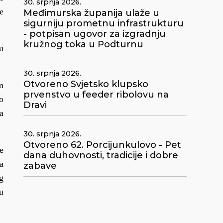
30. srpnja 2026.
e
Međimurska županija ulaže u
sigurniju prometnu infrastrukturu
- potpisan ugovor za izgradnju
kružnog toka u Podturnu
u
30. srpnja 2026.
Otvoreno Svjetsko klupsko
m
prvenstvo u feeder ribolovu na
o
Dravi
a
30. srpnja 2026.
Otvoreno 62. Porcijunkulovo - Pet
e
dana duhovnosti, tradicije i dobre
a
zabave
g
u