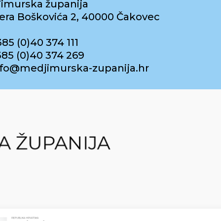
imurska županija
era Boškovića 2, 40000 Čakovec
385 (0)40 374 111
385 (0)40 374 269
info@medjimurska-zupanija.hr