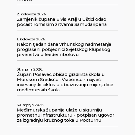
2. kolovoza 2026.
Zamjenik župana Elvis Kralj u Uštici odao
počast romskim žrtvama Samudaripena
1. kolovoza 2026.
Nakon tjedan dana vrhunskog nadmetanja
proglašeni pobjednici Svjetskog klupskog
prvenstva u feeder ribolovu
31. srpnja 2026.
Župan Posavec obišao gradilišta škola u
Murskom Središću i Vratišincu - najveći
investicijski ciklus u obrazovanju mijenja lice
međimurskih škola
30. srpnja 2026.
Međimurska županija ulaže u sigurniju
prometnu infrastrukturu - potpisan ugovor
za izgradnju kružnog toka u Podturnu