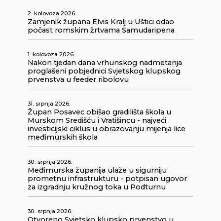
2. kolovoza 2026.
Zamjenik župana Elvis Kralj u Uštici odao
počast romskim žrtvama Samudaripena
1. kolovoza 2026.
Nakon tjedan dana vrhunskog nadmetanja
proglašeni pobjednici Svjetskog klupskog
prvenstva u feeder ribolovu
31. srpnja 2026.
Župan Posavec obišao gradilišta škola u
Murskom Središću i Vratišincu - najveći
investicijski ciklus u obrazovanju mijenja lice
međimurskih škola
30. srpnja 2026.
Međimurska županija ulaže u sigurniju
prometnu infrastrukturu - potpisan ugovor
za izgradnju kružnog toka u Podturnu
30. srpnja 2026.
Otvoreno Svjetsko klupsko prvenstvo u