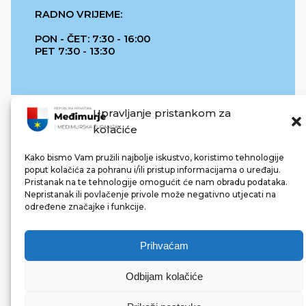
RADNO VRIJEME:
PON - ČET: 7:30 - 16:00
PET 7:30 - 13:30
Upravljanje pristankom za
kolačiće
Kako bismo Vam pružili najbolje iskustvo, koristimo tehnologije
poput kolačića za pohranu i/ili pristup informacijama o uređaju.
Pristanak na te tehnologije omogućit će nam obradu podataka.
REPUBLIKA HRVATSKA
Nepristanak ili povlačenje privole može negativno utjecati na
određene značajke i funkcije.
Prihvaćam
Odbijam kolačiće
© 2022 Međimurska županija. Sva prava pridržana.
Made with ❤ by bg & 3na3.