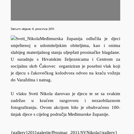
Datum objave:
6. prosinca 2011.
Međimurska županija odlučila je djeci
smještenoj u udomiteljskim obiteljima, kao i onima
slabijeg materijalnog stanja uljepšati prosinačke blagdane.
U suradnju s Hrvatskim željeznicama i Centrom za
socijalnu skrb Čakovec organiziran je posebni vlak koji
je djecu s čakovečkog kolodvora odveo na kraću vožnju
do Varaždina i natrag.
U vlaku Sveti Nikola darovao je djecu te se sa svakim
zadržao u kraćem razgovoru i nezaobilaznom
fotografiranju. Ovom akcijom bilo je obuhvaćeno 100-
tinjak djece s cijelog područja Međimurske županije.
{gallery}2011galerije/Prosinac_2011/SVNikola{/gallery}