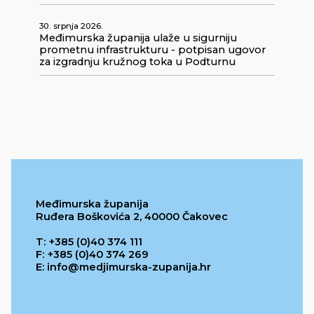
30. srpnja 2026.
Međimurska županija ulaže u sigurniju
prometnu infrastrukturu - potpisan ugovor
za izgradnju kružnog toka u Podturnu
Međimurska županija
Ruđera Boškovića 2, 40000 Čakovec
T: +385 (0)40 374 111
F: +385 (0)40 374 269
E: info@medjimurska-zupanija.hr