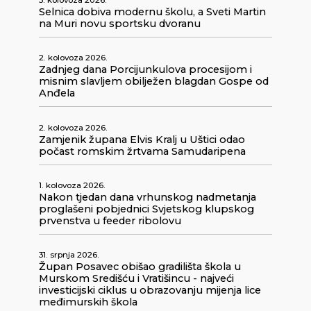
Selnica dobiva modernu školu, a Sveti Martin
na Muri novu sportsku dvoranu
2. kolovoza 2026.
Zadnjeg dana Porcijunkulova procesijom i
misnim slavljem obilježen blagdan Gospe od
Anđela
2. kolovoza 2026.
Zamjenik župana Elvis Kralj u Uštici odao
počast romskim žrtvama Samudaripena
1. kolovoza 2026.
Nakon tjedan dana vrhunskog nadmetanja
proglašeni pobjednici Svjetskog klupskog
prvenstva u feeder ribolovu
31. srpnja 2026.
Župan Posavec obišao gradilišta škola u
Murskom Središću i Vratišincu - najveći
investicijski ciklus u obrazovanju mijenja lice
međimurskih škola