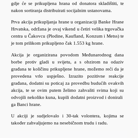
gdje će se prikupljena hrana od donatora skladištiti, te
nakon sortiranja distribuirati socijalnim ustanovama.
Prva akcija prikupljanja hrane u organizaciji Banke Hrane
Hrvatska, održana je ovaj vikend u četiri velika trgovačka
centra u Čakovcu (Plodine, Kaufland, Konzum i Metss) te
je tom prilikom prikupljeno čak 1.553 kg hrane.
Akcija je organizirana povodom Međunarodnog dana
borbe protiv gladi u svijetu, a s obzirom na odaziv
građana te količinu prikupljene hrane, možemo reći da je
provedena vrlo uspješno. Izrazito pozitivne reakcije
građana, dodatni su poticaj za provedbu budućih ovakvih
akcija, te se ovim putem želimo zahvaliti svima koji su
odvojili nekoliko kuna, kupili dodatni proizvod i donirali
ga Banci hrane.
U akciji je sudjelovalo i 30-tak volontera, kojima se
također zahvaljujemo na nesebičnom trudu i radu.