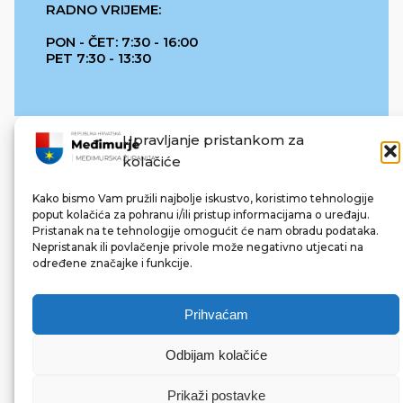
RADNO VRIJEME:
PON - ČET: 7:30 - 16:00
PET 7:30 - 13:30
Upravljanje pristankom za
kolačiće
Kako bismo Vam pružili najbolje iskustvo, koristimo tehnologije
poput kolačića za pohranu i/ili pristup informacijama o uređaju.
Pristanak na te tehnologije omogućit će nam obradu podataka.
REPUBLIKA HRVATSKA
Nepristanak ili povlačenje privole može negativno utjecati na
određene značajke i funkcije.
Prihvaćam
Odbijam kolačiće
© 2022 Međimurska županija. Sva prava pridržana.
Made with ❤ by bg & 3na3.
Prikaži postavke