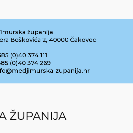
imurska županija
era Boškovića 2, 40000 Čakovec
385 (0)40 374 111
385 (0)40 374 269
info@medjimurska-zupanija.hr