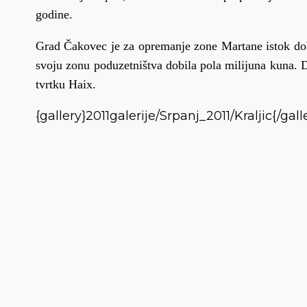
godine.
Grad Čakovec je za opremanje zone Martane istok dobi
svoju zonu poduzetništva dobila pola milijuna kuna. D
tvrtku Haix.
{gallery}2011galerije/Srpanj_2011/Kraljic{/gall