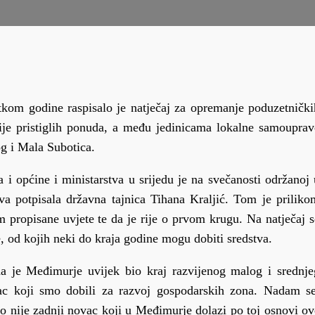
tkom godine raspisalo je natječaj za opremanje poduzetnički
ije pristiglih ponuda, a među jedinicama lokalne samouprav
og i Mala Subotica.
 općine i ministarstva u srijedu je na svečanosti održanoj 
a potpisala državna tajnica Tihana Kraljić. Tom je priliko
em propisane uvjete te da je rije o prvom krugu. Na natječaj s
e, od kojih neki do kraja godine mogu dobiti sredstva.
 je Međimurje uvijek bio kraj razvijenog malog i srednje
vac koji smo dobili za razvoj gospodarskih zona. Nadam se
 to nije zadnji novac koji u Međimurje dolazi po toj osnovi ov