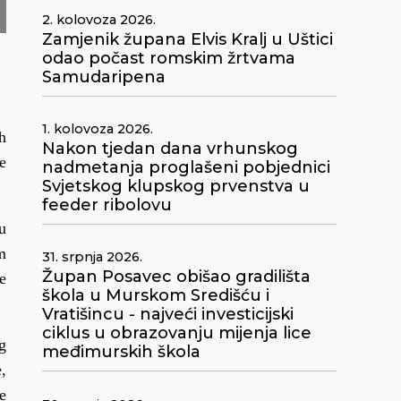
2. kolovoza 2026.
Zamjenik župana Elvis Kralj u Uštici
odao počast romskim žrtvama
Samudaripena
1. kolovoza 2026.
h
Nakon tjedan dana vrhunskog
e
nadmetanja proglašeni pobjednici
Svjetskog klupskog prvenstva u
feeder ribolovu
u
m
31. srpnja 2026.
Župan Posavec obišao gradilišta
e
škola u Murskom Središću i
Vratišincu - najveći investicijski
ciklus u obrazovanju mijenja lice
g
međimurskih škola
,
e