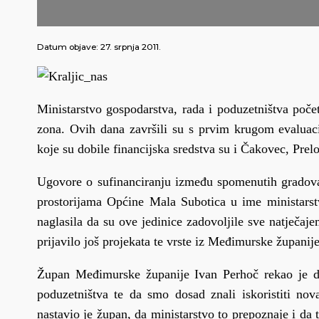
Datum objave:
27. srpnja 2011.
Ministarstvo gospodarstva, rada i poduzetništva poče
zona. Ovih dana završili su s prvim krugom evaluac
koje su dobile financijska sredstva su i Čakovec, Prel
Ugovore o sufinanciranju između spomenutih gradova i
prostorijama Općine Mala Subotica u ime ministarstv
naglasila da su ove jedinice zadovoljile sve natječaj
prijavilo još projekata te vrste iz Međimurske županij
Župan Međimurske županije Ivan Perhoč rekao je da
poduzetništva te da smo dosad znali iskoristiti no
nastavio je župan, da ministarstvo to prepoznaje i da