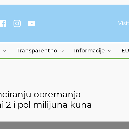
Vis
Transparentno
Informacije
EU
anciranju opremanja
 2 i pol milijuna kuna