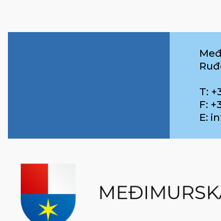
Međ
Ruđ
T: +
F: +
E: 