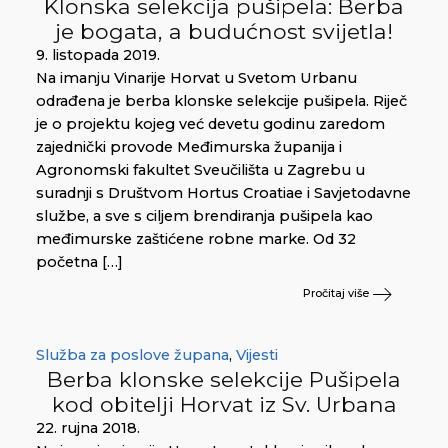
Klonska selekcija pušipela: Berba
je bogata, a budućnost svijetla!
9. listopada 2019.
Na imanju Vinarije Horvat u Svetom Urbanu
odrađena je berba klonske selekcije pušipela. Riječ
je o projektu kojeg već devetu godinu zaredom
zajednički provode Međimurska županija i
Agronomski fakultet Sveučilišta u Zagrebu u
suradnji s Društvom Hortus Croatiae i Savjetodavne
službe, a sve s ciljem brendiranja pušipela kao
međimurske zaštićene robne marke. Od 32
početna […]
Pročitaj više
Služba za poslove župana
,
Vijesti
Berba klonske selekcije Pušipela
kod obitelji Horvat iz Sv. Urbana
22. rujna 2018.