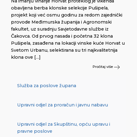
Na imanju vinarije Horvat proteklog je vikenda
obavljena berba klonske selekcije Pušipela,
projekt koji već osmu godinu za redom zajednički
provode Međimurska županija i Agronomski
fakultet, uz suradnju Savjetodavne službe iz
Čakovca. Od prvog nasada i početna 32 klona
Pušipela, zasađena na lokaciji vinske kuće Horvat u
Svetom Urbanu, selektirana su tri najkvalitetnija
klona ove […]
Pročitaj više
Služba za poslove župana
Upravni odjel za proračun i javnu nabavu
Upravni odjel za Skupštinu, opću upravu i
pravne poslove