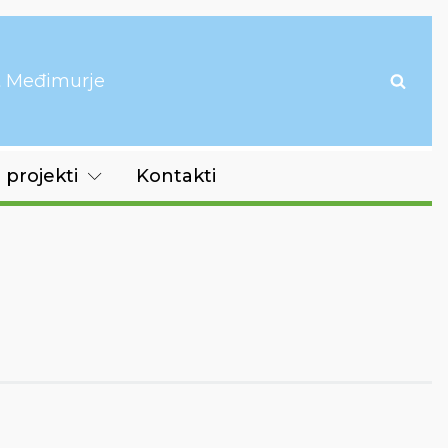
it Međimurje
 projekti
Kontakti