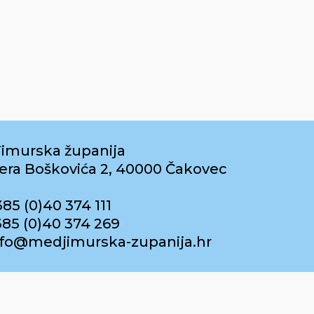
imurska županija
era Boškovića 2, 40000 Čakovec
385 (0)40 374 111
385 (0)40 374 269
info@medjimurska-zupanija.hr