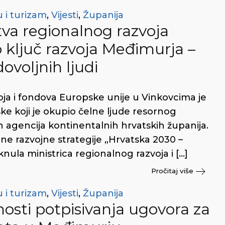
 i turizam
,
Vijesti
,
Županija
va regionalnog razvoja
o ključ razvoja Međimurja –
ovoljnih ljudi
oja i fondova Europske unije u Vinkovcima je
e koji je okupio čelne ljude resornog
h agencija kontinentalnih hrvatskih županija.
ne razvojne strategije „Hrvatska 2030 –
nula ministrica regionalnog razvoja i […]
Pročitaj više
 i turizam
,
Vijesti
,
Županija
nosti potpisivanja ugovora za