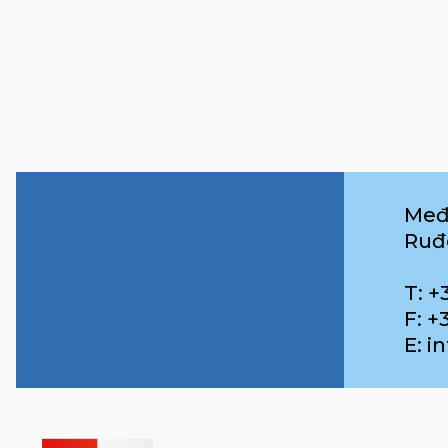
Međ
Ruđ
T: +
F: +
E: 