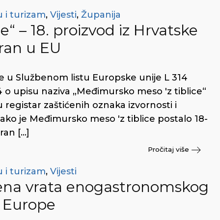
 i turizam
,
Vijesti
,
Županija
“ – 18. proizvod iz Hrvatske
iran u EU
e u Službenom listu Europske unije L 314
o upisu naziva „Međimursko meso 'z tiblice“
 registar zaštićenih oznaka izvornosti i
Tako je Međimursko meso 'z tiblice postalo 18-
ran […]
Pročitaj više
 i turizam
,
Vijesti
orena vrata enogastronomskog
a Europe