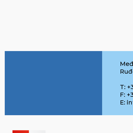
Međ
Ruđ
T: +
F: +
E: 