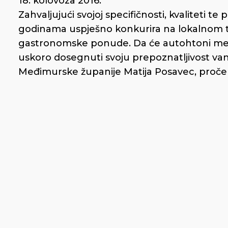
18. kolovoza 2016.
Zahvaljujući svojoj specifičnosti, kvaliteti 
godinama uspješno konkurira na lokalnom trž
gastronomske ponude. Da će autohtoni međimu
uskoro dosegnuti svoju prepoznatljivost van 
Međimurske županije Matija Posavec, pročel