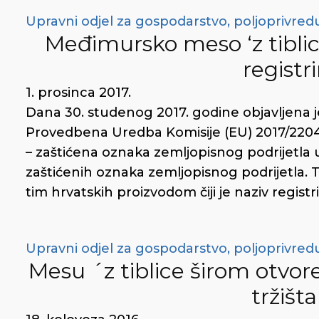
Upravni odjel za gospodarstvo, poljoprivredu
Međimursko meso ‘z tiblice
registr
1. prosinca 2017.
Dana 30. studenog 2017. godine objavljena j
Provedbena Uredba Komisije (EU) 2017/2204 
– zaštićena oznaka zemljopisnog podrijetla u
zaštićenih oznaka zemljopisnog podrijetla. 
tim hrvatskih proizvodom čiji je naziv registri
Upravni odjel za gospodarstvo, poljoprivredu
Mesu ´z tiblice širom otv
tržišt