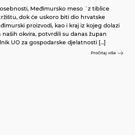
te posebnosti, Međimursko meso ´z tiblice
ištu, dok će uskoro biti dio hrvatske
rski proizvodi, kao i kraj iz kojeg dolazi
naših okvira, potvrdili su danas župan
nik UO za gospodarske djelatnosti […]
Pročitaj više