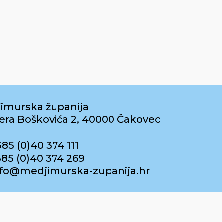
imurska županija
era Boškovića 2, 40000 Čakovec
385 (0)40 374 111
385 (0)40 374 269
info@medjimurska-zupanija.hr