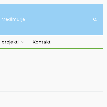
it Međimurje
 projekti
Kontakti